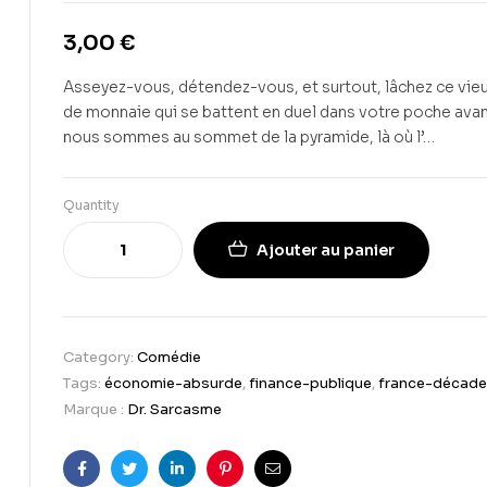
3,00
€
Asseyez-vous, détendez-vous, et surtout, lâchez ce vieux 
de monnaie qui se battent en duel dans votre poche avan
nous sommes au sommet de la pyramide, là où l’…
Quantity
Ajouter au panier
Category:
Comédie
Tags:
économie-absurde
,
finance-publique
,
france-décade
Marque :
Dr. Sarcasme
Facebook
Twitter
Linkedin
Pinterest
Email