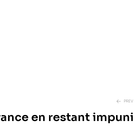
PREV
rance en restant impuni
3,00
€
4,00
€