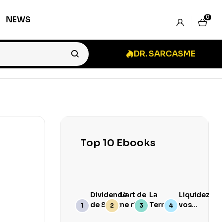
0
NEWS
DR. SARCASME
Top 10 Ebooks
Dividende
L’art de
La
Liquidez
de Sang
ne rien
Terre
vos
branler
Goûte
Stocks