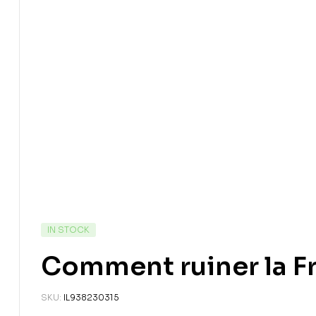
IN STOCK
Comment ruiner la F
SKU:
IL938230315