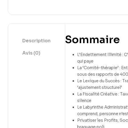
Sommaire
Description
Avis (0)
L’Endettement Illimité : C’
qui paye
La ‘Comité-thérapie’ : En
sous des rapports de 40
Le Lexique du Succès : Tr
‘ajustement structurel’
La Fiscalité Créative : Taxer
silence
Le Labyrinthe Administrati
comprend, personne n’es
Privatiser les Profits, Soc
braquage poli