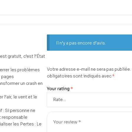
Il n’y a pas encore d’avis.
est gratuit, c’est l’État
Votre adresse e-mail ne sera pas publiée.
terrer les problèmes
obligatoires sont indiqués avec
*
0 pages
ansformer un crash en
Your rating
*
 l’air, le vent et le
f : Si personne ne
t responsable
ialiser les Pertes : Le