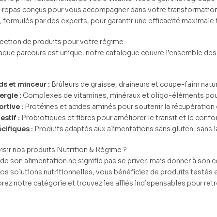
e repas conçus pour vous accompagner dans votre transformation
, formulés par des experts, pour garantir une efficacité maximale 
lection de produits pour votre régime
que parcours est unique, notre catalogue couvre l’ensemble des b
ds et minceur :
Brûleurs de graisse, draineurs et coupe-faim natur
ergie :
Complexes de vitamines, minéraux et oligo-éléments pour l
rtive :
Protéines et acides aminés pour soutenir la récupération 
estif :
Probiotiques et fibres pour améliorer le transit et le confor
ifiques :
Produits adaptés aux alimentations sans gluten, sans l
isir nos produits Nutrition & Régime ?
de son alimentation ne signifie pas se priver, mais donner à son c
os solutions nutritionnelles, vous bénéficiez de produits testés
orez notre catégorie et trouvez les alliés indispensables pour r