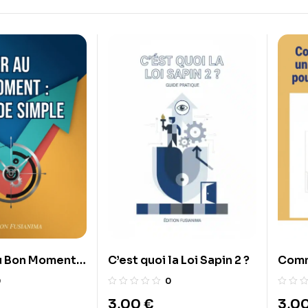
 Bon Moment :
C’est quoi la Loi Sapin 2 ?
Comm
imple
peti
0
0
gagne
3,00
€
3,0