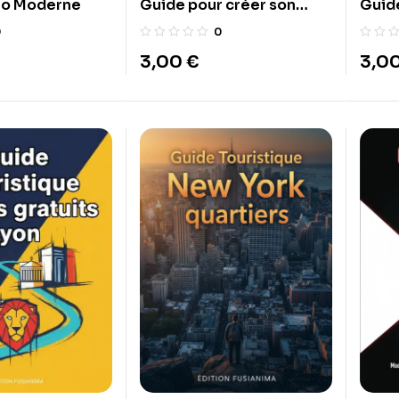
éo Moderne
Guide pour créer son
Guid
propre compost, même
Conf
0
0
en appartement.
3,00
€
3,0