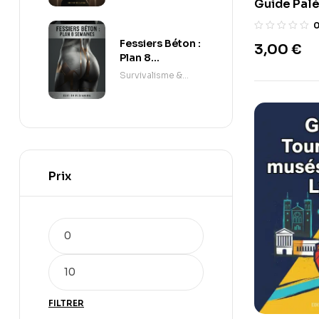
Guide Pal
Fessiers Béton :
3,00
€
Plan 8
Semaines
Survivalisme &
Autonomie
Prix
FILTRER