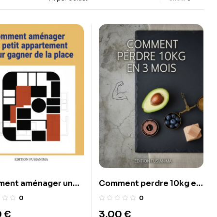
ent aménager un
Comment perdre 10kg en
t appartement pour
3 mois
0
0
r de la place.
0
€
3,00
€