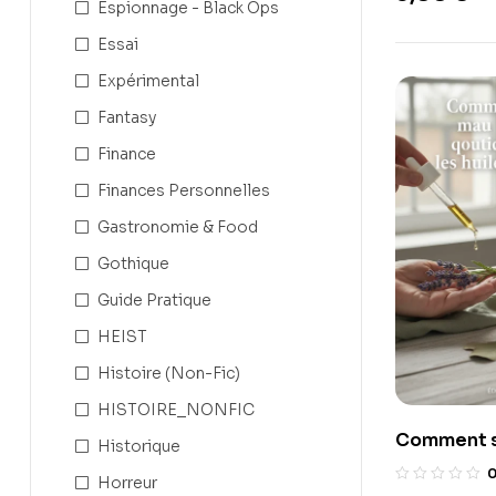
Espionnage - Black Ops
Essai
Expérimental
Fantasy
Finance
Finances Personnelles
Gastronomie & Food
Gothique
Guide Pratique
HEIST
Histoire (Non-Fic)
HISTOIRE_NONFIC
Comment s
Historique
maux du qu
Horreur
les huiles 