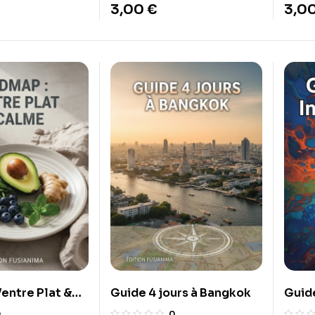
3,00
€
3,0
les deux à la maison.
entre Plat &
Guide 4 jours à Bangkok
Guid
0
0