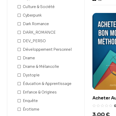
Culture & Société
Cyberpunk
Dark Romance
DARK_ROMANCE
DEV_PERSO
Développement Personnel
Drame
Drame & Mélancolie
Dystopie
Éducation & Apprentissage
Enfance & Origines
Acheter Au
Enquête
Méthode S
Érotisme
3,00
€