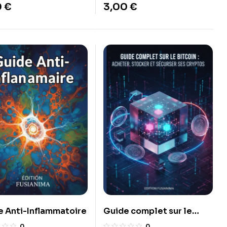
0
€
3,00
€
e Anti-Inflammatoire
Guide complet sur le
Bitcoin : Acheter, stocker
0
0