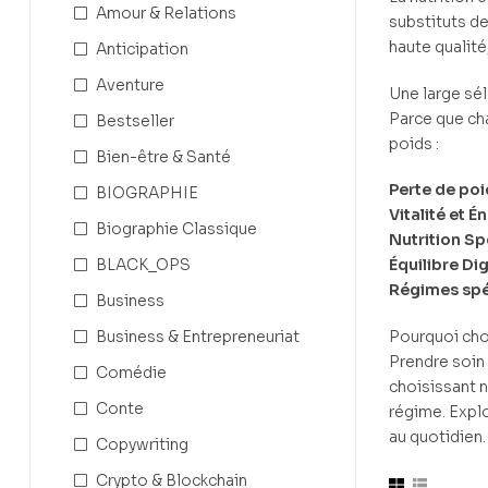
Amour & Relations
substituts d
haute qualité
Anticipation
Aventure
Une large sé
Parce que cha
Bestseller
poids :
Bien-être & Santé
Perte de poi
BIOGRAPHIE
Vitalité et Én
Biographie Classique
Nutrition Spo
BLACK_OPS
Équilibre Dig
Régimes spéc
Business
Business & Entrepreneuriat
Pourquoi cho
Prendre soin 
Comédie
choisissant n
Conte
régime. Expl
au quotidien.
Copywriting
Crypto & Blockchain