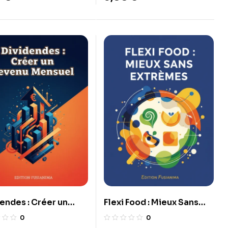
endes : Créer un
Flexi Food : Mieux Sans
nu Mensuel
Extrêmes
0
0