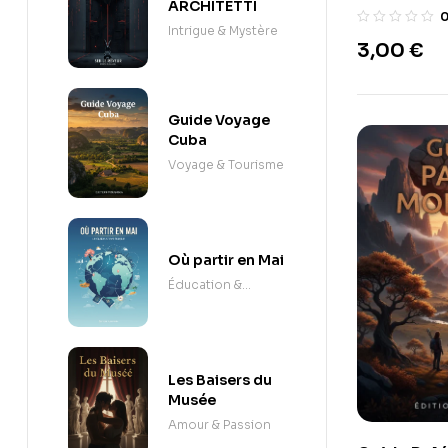
ARCHITETTI
l’obsoles
Intrigue & Mystère
programmé
3,00
€
ses appare
Guide Voyage
Cuba
Voyage & Tourisme
Où partir en Mai
Éducation &
Apprentissage
Les Baisers du
Musée
Amour & Passion