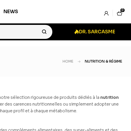
0
NEWS
DR. SARCASME
HOME
NUTRITION & RÉGIME
notre sélection rigoureuse de produits dédiés à la
nutrition
ler des carences nutritionnelles ou simplement adopter une
chaque profil et à chaque métabolisme.
pe des compléments alimentaires, des super-aliments et des