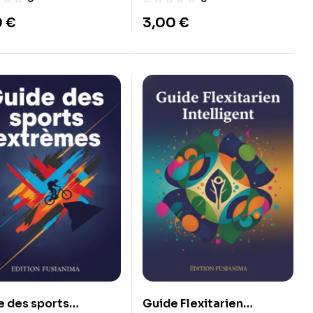
et sécuriser ses cryptos.
0
€
3,00
€
e des sports
Guide Flexitarien