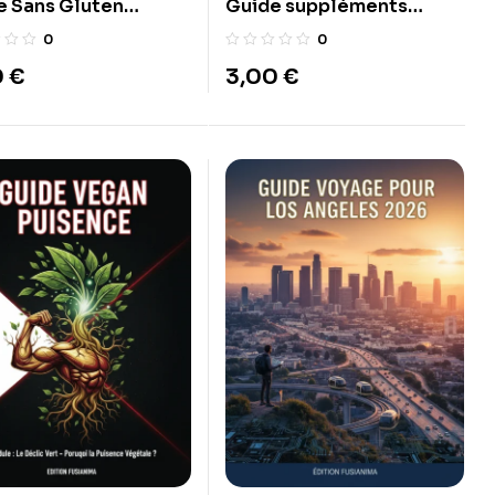
e Sans Gluten
Guide suppléments
ort
(whey, créatine, oméga 3,
0
0
etc.)
0
€
3,00
€