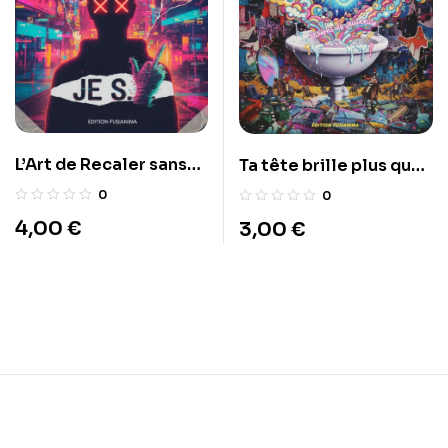
L’Art de Recaler sans
Ta tête brille plus que
Savoir Lire
ton avenir
0
0
4,00
€
3,00
€