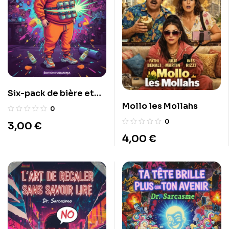
Six-pack de bière et
jogging XXL
Mollo les Mollahs
0
0
3,00
€
4,00
€