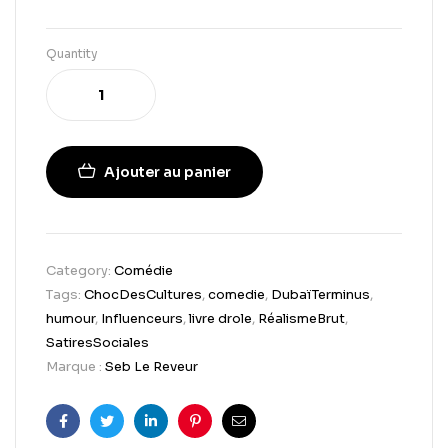
Quantity
Ajouter au panier
Category:
Comédie
Tags:
ChocDesCultures
,
comedie
,
DubaïTerminus
,
humour
,
Influenceurs
,
livre drole
,
RéalismeBrut
,
SatiresSociales
Marque :
Seb Le Reveur
Facebook
Twitter
Linkedin
Pinterest
Email