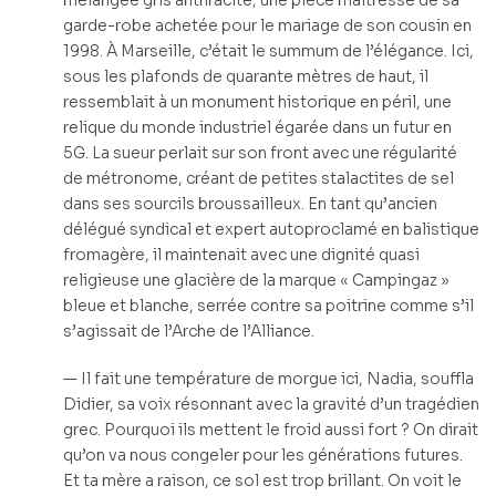
mélangée gris anthracite, une pièce maîtresse de sa
garde-robe achetée pour le mariage de son cousin en
1998. À Marseille, c’était le summum de l’élégance. Ici,
sous les plafonds de quarante mètres de haut, il
ressemblait à un monument historique en péril, une
relique du monde industriel égarée dans un futur en
5G. La sueur perlait sur son front avec une régularité
de métronome, créant de petites stalactites de sel
dans ses sourcils broussailleux. En tant qu’ancien
délégué syndical et expert autoproclamé en balistique
fromagère, il maintenait avec une dignité quasi
religieuse une glacière de la marque « Campingaz »
bleue et blanche, serrée contre sa poitrine comme s’il
s’agissait de l’Arche de l’Alliance.
— Il fait une température de morgue ici, Nadia, souffla
Didier, sa voix résonnant avec la gravité d’un tragédien
grec. Pourquoi ils mettent le froid aussi fort ? On dirait
qu’on va nous congeler pour les générations futures.
Et ta mère a raison, ce sol est trop brillant. On voit le