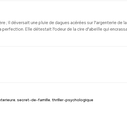
re ; il déversait une pluie de dagues acérées sur l’argenterie de la
perfection. Elle détestait l’odeur de la cire d’abeille qui encrassa
nterieure
,
secret-de-famille
,
thriller-psychologique