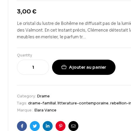
3,00
€
Le cristal du lustre de Bohême ne diffusait pas de la lumiè
des Valmont. En cet instant précis, Clémence détestait la 
meubles en merisier, le parfum tr…
Quantity
Ajouter au panier
Category:
Drame
Tags:
drame-familial
,
litterature-contemporaine
,
rebellion-i
Marque :
Elara Vance
Facebook
Twitter
Linkedin
Pinterest
Email