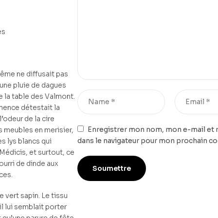
es
hême ne diffusait pas
t une pluie de dagues
e la table des Valmont.
mence détestait la
l’odeur de la cire
Enregistrer mon nom, mon e-mail et 
es meubles en merisier,
dans le navigateur pour mon prochain c
s lys blancs qui
Médicis, et surtout, ce
nourri de dinde aux
ces.
e vert sapin. Le tissu
’il lui semblait porter
 qu’une parure de fête.