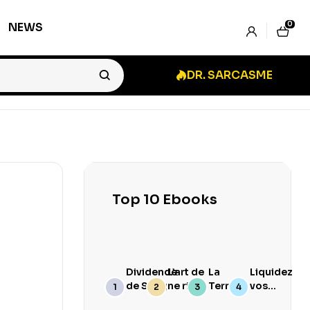
0
NEWS
DR. SARCASME
Top 10 Ebooks
Dividende
L’art de
La
Liquidez
de Sang
ne rien
Terre
vos
branler
Goûte
Stocks