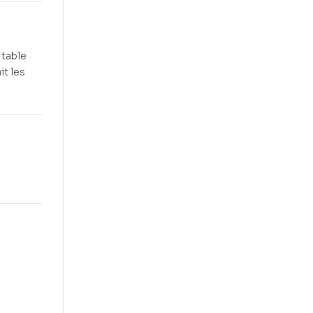
 table
it les