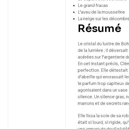
Le grand fracas
L’aveu de la mousseline
La neige sur les décombr
Résumé
Le cristal du lustre de Bo
de la lumière ; il déversai
acérées sur l’argenterie d
En cet instant précis, Clé
perfection. Elle détestait 
d’abeille qui encrassait l
le parfum trop capiteux de
agonisaient dans un vase 
silence. Un silence gras, 
marrons et de secrets ran
Elle lissa la soie de sa rob
était si lourd, si rigide, qu
une armure de deuil plutôt