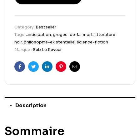
Category:
Bestseller
Tags:
anticipation
,
greges-de-la-mort
,
litterature-
noir
,
philosophie-existentielle
,
science-fiction
Marque :
Seb Le Reveur
Facebook
Twitter
Linkedin
Pinterest
Email
Description
Sommaire