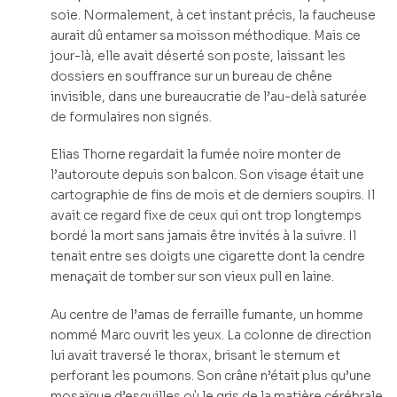
soie. Normalement, à cet instant précis, la faucheuse
aurait dû entamer sa moisson méthodique. Mais ce
jour-là, elle avait déserté son poste, laissant les
dossiers en souffrance sur un bureau de chêne
invisible, dans une bureaucratie de l’au-delà saturée
de formulaires non signés.
Elias Thorne regardait la fumée noire monter de
l’autoroute depuis son balcon. Son visage était une
cartographie de fins de mois et de derniers soupirs. Il
avait ce regard fixe de ceux qui ont trop longtemps
bordé la mort sans jamais être invités à la suivre. Il
tenait entre ses doigts une cigarette dont la cendre
menaçait de tomber sur son vieux pull en laine.
Au centre de l’amas de ferraille fumante, un homme
nommé Marc ouvrit les yeux. La colonne de direction
lui avait traversé le thorax, brisant le sternum et
perforant les poumons. Son crâne n’était plus qu’une
mosaïque d’esquilles où le gris de la matière cérébrale