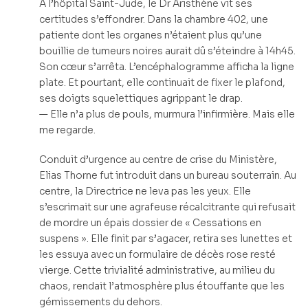
À l’hôpital Saint-Jude, le Dr Aristhène vit ses
certitudes s’effondrer. Dans la chambre 402, une
patiente dont les organes n’étaient plus qu’une
bouillie de tumeurs noires aurait dû s’éteindre à 14h45.
Son cœur s’arrêta. L’encéphalogramme afficha la ligne
plate. Et pourtant, elle continuait de fixer le plafond,
ses doigts squelettiques agrippant le drap.
— Elle n’a plus de pouls, murmura l’infirmière. Mais elle
me regarde.
Conduit d’urgence au centre de crise du Ministère,
Elias Thorne fut introduit dans un bureau souterrain. Au
centre, la Directrice ne leva pas les yeux. Elle
s’escrimait sur une agrafeuse récalcitrante qui refusait
de mordre un épais dossier de « Cessations en
suspens ». Elle finit par s’agacer, retira ses lunettes et
les essuya avec un formulaire de décès rose resté
vierge. Cette trivialité administrative, au milieu du
chaos, rendait l’atmosphère plus étouffante que les
gémissements du dehors.