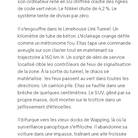
son ordinateur relié en 5G chiffrée crache des lignes
de code vert néon. Le Nikkei chute de 4,2 %. Le
système tente de diviser par zéro.
Il s’engouffre dans le Limehouse Link Tunnel. Un
kilomètre de tube de béton. L’éclairage orange défile
comme un métronome fou. Elias tape une commande
aveugle sur son clavier tout en maintenant sa
trajectoire à 160 km-h. Un script de déni de service
localisé cible les contrôleurs de feux de signalisation
de la zone. À la sortie du tunnel, le chaos se
matérialise : les feux passent au vert dans toutes les
directions. Un camion pile. Elias se faufile dans une
brèche de quelques centimètres. Le SUV, gêné par sa
propre masse, doit monter sur le trottoir dans un
jaillissement d’étincelles.
Il bifurque vers les vieux docks de Wapping, là où la
surveillance panoptique s’effiloche. Il abandonne sa
voiture dans une impasse, traînant une aile froissée