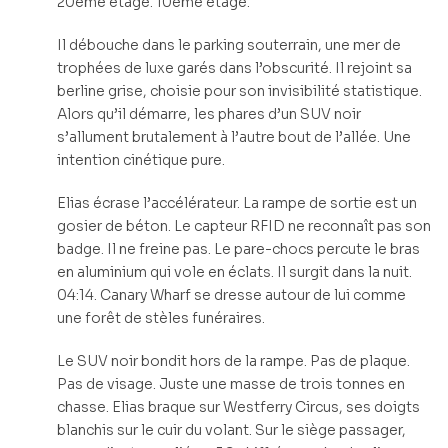
20ème étage. 10ème étage.
Il débouche dans le parking souterrain, une mer de
trophées de luxe garés dans l’obscurité. Il rejoint sa
berline grise, choisie pour son invisibilité statistique.
Alors qu’il démarre, les phares d’un SUV noir
s’allument brutalement à l’autre bout de l’allée. Une
intention cinétique pure.
Elias écrase l’accélérateur. La rampe de sortie est un
gosier de béton. Le capteur RFID ne reconnaît pas son
badge. Il ne freine pas. Le pare-chocs percute le bras
en aluminium qui vole en éclats. Il surgit dans la nuit.
04:14. Canary Wharf se dresse autour de lui comme
une forêt de stèles funéraires.
Le SUV noir bondit hors de la rampe. Pas de plaque.
Pas de visage. Juste une masse de trois tonnes en
chasse. Elias braque sur Westferry Circus, ses doigts
blanchis sur le cuir du volant. Sur le siège passager,