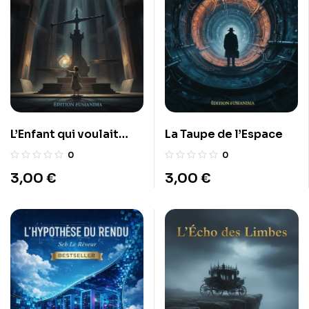
L’Enfant qui voulait
La Taupe de l’Espace
peser son âme
0
0
3,00
€
3,00
€