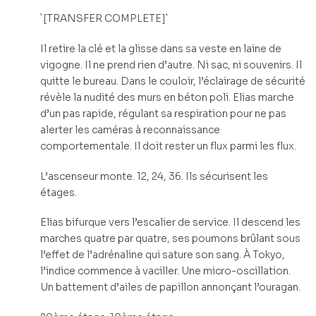
`[TRANSFER COMPLETE]`
Il retire la clé et la glisse dans sa veste en laine de
vigogne. Il ne prend rien d’autre. Ni sac, ni souvenirs. Il
quitte le bureau. Dans le couloir, l’éclairage de sécurité
révèle la nudité des murs en béton poli. Elias marche
d’un pas rapide, régulant sa respiration pour ne pas
alerter les caméras à reconnaissance
comportementale. Il doit rester un flux parmi les flux.
L’ascenseur monte. 12, 24, 36. Ils sécurisent les
étages.
Elias bifurque vers l’escalier de service. Il descend les
marches quatre par quatre, ses poumons brûlant sous
l’effet de l’adrénaline qui sature son sang. À Tokyo,
l’indice commence à vaciller. Une micro-oscillation.
Un battement d’ailes de papillon annonçant l’ouragan.