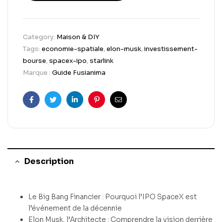
Category:
Maison & DIY
Tags:
economie-spatiale
,
elon-musk
,
investissement-
bourse
,
spacex-ipo
,
starlink
Marque :
Guide Fusianima
Facebook
Twitter
Linkedin
Pinterest
Email
Description
Le Big Bang Financier : Pourquoi l’IPO SpaceX est
l’événement de la décennie
Elon Musk, l’Architecte : Comprendre la vision derrière