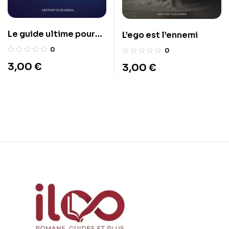
Le guide ultime pour
L’ego est l’ennemi
investir en bourse
0
0
quand on est débutant.
3,00
€
3,00
€