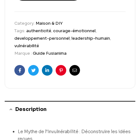
Category:
Maison & DIY
Tags:
authenticité
,
courage-émotionnel
,
developpement-personnel
,
leadership-humain
,
vulnérabilité
Marque :
Guide Fusianima
Facebook
Twitter
Linkedin
Pinterest
Email
Description
Le Mythe de l’Invulnérabilité : Déconstruire les idées
reçues