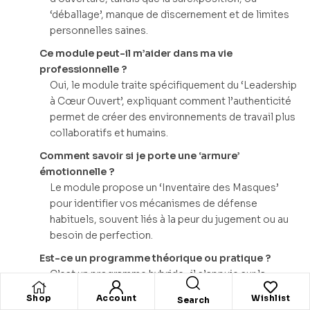
‘déballage’, manque de discernement et de limites
personnelles saines.
Ce module peut-il m’aider dans ma vie
professionnelle ?
Oui, le module traite spécifiquement du ‘Leadership
à Cœur Ouvert’, expliquant comment l’authenticité
permet de créer des environnements de travail plus
collaboratifs et humains.
Comment savoir si je porte une ‘armure’
émotionnelle ?
Le module propose un ‘Inventaire des Masques’
pour identifier vos mécanismes de défense
habituels, souvent liés à la peur du jugement ou au
besoin de perfection.
Est-ce un programme théorique ou pratique ?
C’est un programme hybride : il s’appuie sur la
psychologie sociale tout en proposant des ‘Rituels
Shop
Account
Wishlist
Search
quotidiens de vulnérabilité’ pour une mise en