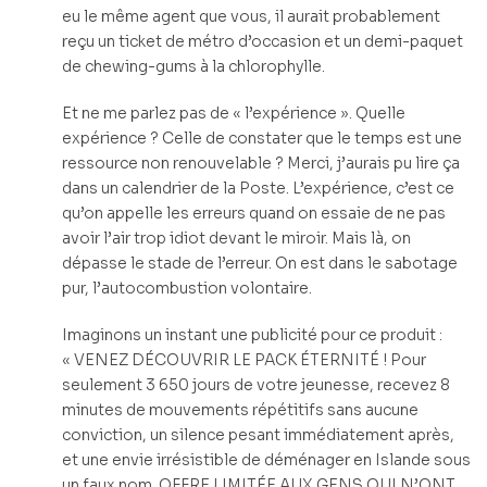
eu le même agent que vous, il aurait probablement
reçu un ticket de métro d’occasion et un demi-paquet
de chewing-gums à la chlorophylle.
Et ne me parlez pas de « l’expérience ». Quelle
expérience ? Celle de constater que le temps est une
ressource non renouvelable ? Merci, j’aurais pu lire ça
dans un calendrier de la Poste. L’expérience, c’est ce
qu’on appelle les erreurs quand on essaie de ne pas
avoir l’air trop idiot devant le miroir. Mais là, on
dépasse le stade de l’erreur. On est dans le sabotage
pur, l’autocombustion volontaire.
Imaginons un instant une publicité pour ce produit :
« VENEZ DÉCOUVRIR LE PACK ÉTERNITÉ ! Pour
seulement 3 650 jours de votre jeunesse, recevez 8
minutes de mouvements répétitifs sans aucune
conviction, un silence pesant immédiatement après,
et une envie irrésistible de déménager en Islande sous
un faux nom. OFFRE LIMITÉE AUX GENS QUI N’ONT