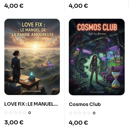
4,00
€
4,00
€
LOVE FIX : LE MANUEL
Cosmos Club
DE LA PANNE
0
0
AMOUREUSE
3,00
€
4,00
€