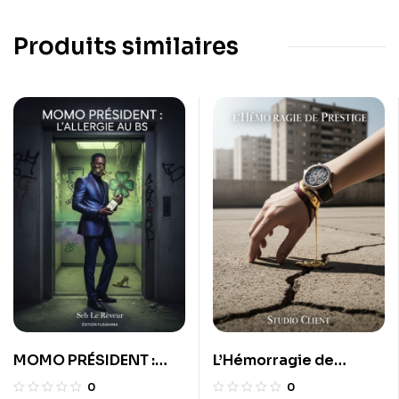
Produits similaires
MOMO PRÉSIDENT :
L’Hémorragie de
L’ALLERGIE AU BS
Prestige
0
0