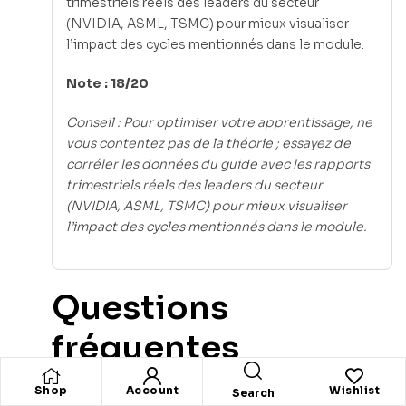
trimestriels réels des leaders du secteur
(NVIDIA, ASML, TSMC) pour mieux visualiser
l’impact des cycles mentionnés dans le module.
Note : 18/20
Conseil : Pour optimiser votre apprentissage, ne
vous contentez pas de la théorie ; essayez de
corréler les données du guide avec les rapports
trimestriels réels des leaders du secteur
(NVIDIA, ASML, TSMC) pour mieux visualiser
l’impact des cycles mentionnés dans le module.
Questions
fréquentes
Shop
Account
Wishlist
Search
Pourquoi les semi-conducteurs sont-ils qualifiés