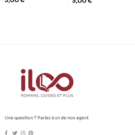
3,00
€
3,00
€
payer d’impôts
légalement.
Une question ? Parlez à un de nos agent