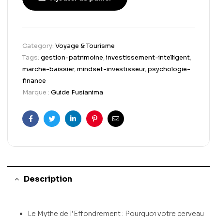
Category:
Voyage & Tourisme
Tags:
gestion-patrimoine
,
investissement-intelligent
,
marche-baissier
,
mindset-investisseur
,
psychologie-
finance
Marque :
Guide Fusianima
Facebook
Twitter
Linkedin
Pinterest
Email
Description
Le Mythe de l’Effondrement : Pourquoi votre cerveau