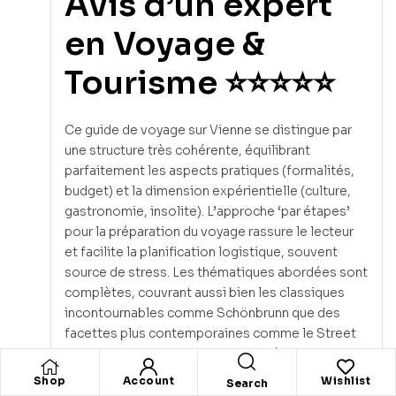
Avis d’un expert
en Voyage &
Tourisme ⭐⭐⭐⭐⭐
Ce guide de voyage sur Vienne se distingue par
une structure très cohérente, équilibrant
parfaitement les aspects pratiques (formalités,
budget) et la dimension expérientielle (culture,
gastronomie, insolite). L’approche ‘par étapes’
pour la préparation du voyage rassure le lecteur
et facilite la planification logistique, souvent
source de stress. Les thématiques abordées sont
complètes, couvrant aussi bien les classiques
incontournables comme Schönbrunn que des
facettes plus contemporaines comme le Street
Art. La lecture est fluide et incite véritablement au
voyage. Il pourrait néanmoins gagner en
Shop
Account
Wishlist
Search
profondeur en intégrant des cartes interactives