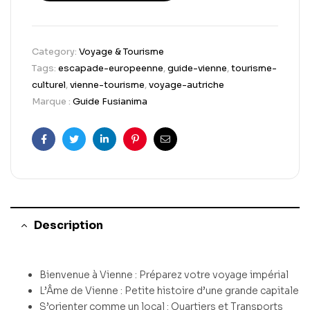
Category:
Voyage & Tourisme
Tags:
escapade-europeenne
,
guide-vienne
,
tourisme-
culturel
,
vienne-tourisme
,
voyage-autriche
Marque :
Guide Fusianima
Facebook
Twitter
Linkedin
Pinterest
Email
Description
Bienvenue à Vienne : Préparez votre voyage impérial
L’Âme de Vienne : Petite histoire d’une grande capitale
S’orienter comme un local : Quartiers et Transports