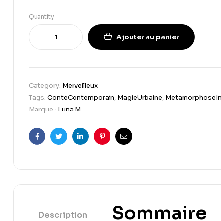
Quantity
Ajouter au panier
Category:
Merveilleux
Tags:
ConteContemporain
,
MagieUrbaine
,
MetamorphoseInt
Marque :
Luna M.
Facebook
Twitter
Linkedin
Pinterest
Email
Sommaire
Description