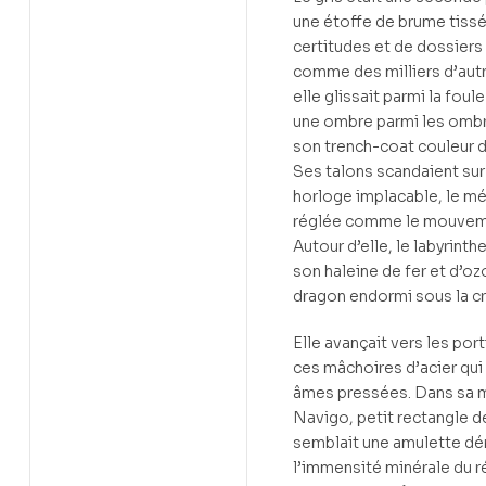
une étoffe de brume tiss
certitudes et de dossiers
comme des milliers d’aut
elle glissait parmi la foul
une ombre parmi les omb
son trench-coat couleur d
Ses talons scandaient sur 
horloge implacable, le m
réglée comme le mouveme
Autour d’elle, le labyrinth
son haleine de fer et d’oz
dragon endormi sous la c
Elle avançait vers les por
ces mâchoires d’acier qui f
âmes pressées. Dans sa m
Navigo, petit rectangle d
semblait une amulette dér
l’immensité minérale du 