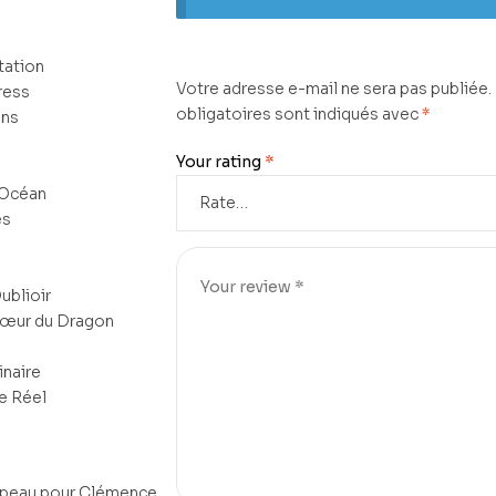
tation
Votre adresse e-mail ne sera pas publiée.
ress
obligatoires sont indiqués avec
*
ons
Your rating
*
-Océan
és
ublioir
Cœur du Dragon
inaire
e Réel
e peau pour Clémence,