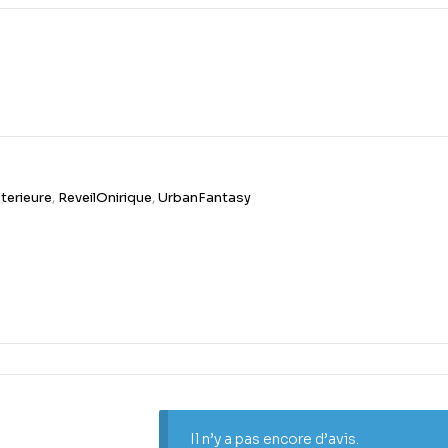
erieure
,
ReveilOnirique
,
UrbanFantasy
Il n’y a pas encore d’avis.