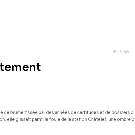
PREV
ntement
3,00
3,00
€
€
e de brume tissée par des années de certitudes et de dossiers cl
, elle glissait parmi la foule de la station Châtelet, une ombre p