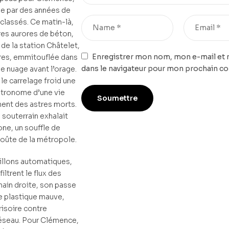
ée par des années de
 classés. Ce matin-là,
res aurores de béton,
e de la station Châtelet,
Enregistrer mon nom, mon e-mail et 
res, emmitouflée dans
dans le navigateur pour mon prochain c
e nuage avant l’orage.
le carrelage froid une
étronome d’une vie
nt des astres morts.
e souterrain exhalait
one, un souffle de
roûte de la métropole.
tillons automatiques,
iltrent le flux des
ain droite, son passe
e plastique mauve,
isoire contre
réseau. Pour Clémence,