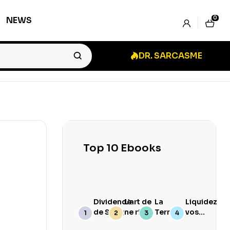
0
NEWS
DR. SARCASME
Top 10 Ebooks
Dividende
L’art de
La
Liquidez
de Sang
ne rien
Terre
vos
branler
Goûte
Stocks