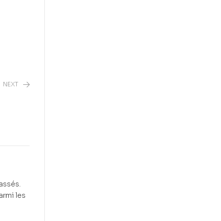
NEXT
assés.
armi les