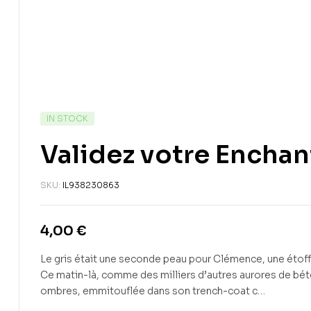
IN STOCK
Validez votre Encha
SKU:
IL938230863
4,00
€
Le gris était une seconde peau pour Clémence, une étoff
Ce matin-là, comme des milliers d’autres aurores de béton
ombres, emmitouflée dans son trench-coat c…