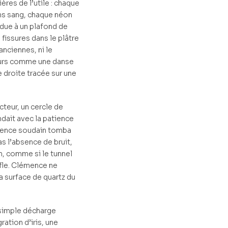
ières de l’utile : chaque
ans sang, chaque néon
due à un plafond de
s fissures dans le plâtre
nciennes, ni le
urs comme une danse
ne droite tracée sur une
cteur, un cercle de
ndait avec la patience
ilence soudain tomba
pas l’absence de bruit,
n, comme si le tunnel
ffle. Clémence ne
 la surface de quartz du
e simple décharge
ration d’iris, une