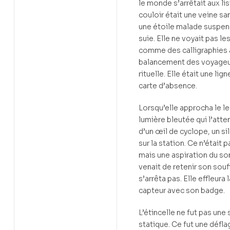
le monde s’arrêtait aux lis
couloir était une veine s
une étoile malade suspen
suie. Elle ne voyait pas le
comme des calligraphies a
balancement des voyage
rituelle. Elle était une lig
carte d’absence.
Lorsqu’elle approcha le le
lumière bleutée qui l’atte
d’un œil de cyclope, un s
sur la station. Ce n’était 
mais une aspiration du so
venait de retenir son sou
s’arrêta pas. Elle effleura
capteur avec son badge.
L’étincelle ne fut pas un
statique. Ce fut une déflag