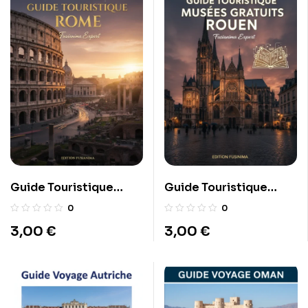
Guide Touristique
Guide Touristique
Rome
musées gratuits Rouen
0
0
3,00
€
3,00
€