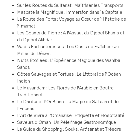
Sur les Routes du Sultanat : Maîtriser les Transports
Mascate la Magnifique : Immersion dans la Capitale
La Route des Forts : Voyage au Cœur de l’Histoire de
l’Imamat
Les Géants de Pierre : À l’Assaut du Djebel Shams et
du Djebel Akhdar
Wadis Enchanteresses : Les Oasis de Fraîcheur au
Milieu du Désert
Nuits Étoilées : L’Expérience Magique des Wahiba
Sands
Côtes Sauvages et Tortues : Le Littoral de l’Océan
Indien
Le Musandam : Les Fjords de l’Arabie en Boutre
Traditionnel
Le Dhofar et l’Or Blanc : La Magie de Salalah et de
l’Encens
L’Art de Vivre à l’Omanaise : Étiquette et Hospitalité
Saveurs d’Oman : Un Pèlerinage Gastronomique
Le Guide du Shopping : Souks, Artisanat et Trésors