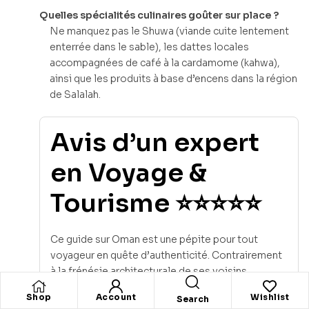
Quelles spécialités culinaires goûter sur place ?
Ne manquez pas le Shuwa (viande cuite lentement
enterrée dans le sable), les dattes locales
accompagnées de café à la cardamome (kahwa),
ainsi que les produits à base d’encens dans la région
de Salalah.
Avis d’un expert
en Voyage &
Tourisme ⭐⭐⭐⭐⭐
Ce guide sur Oman est une pépite pour tout
voyageur en quête d’authenticité. Contrairement
à la frénésie architecturale de ses voisins
émiratis, Oman propose une immersion culturelle
Shop
Account
Wishlist
Search
profonde et une nature brute spectaculaire. La