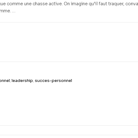
rçue comme une chasse active. On imagine qu’il faut traquer, conva
femme. …
onnel
,
leadership
,
succes-personnel