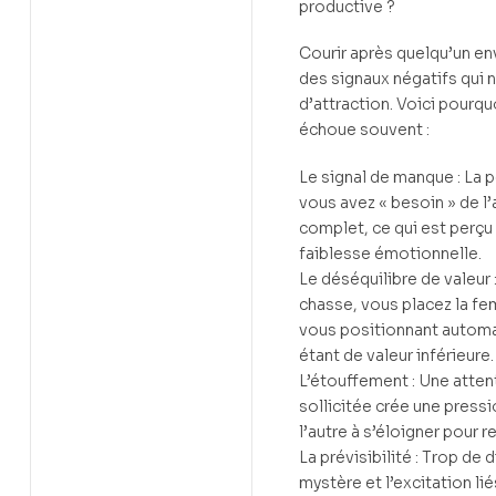
productive ?
Courir après quelqu’un e
des signaux négatifs qui 
d’attraction. Voici pourqu
échoue souvent :
Le signal de manque : La 
vous avez « besoin » de l’
complet, ce qui est perç
faiblesse émotionnelle.
Le déséquilibre de valeur :
chasse, vous placez la fe
vous positionnant auto
étant de valeur inférieure.
L’étouffement : Une atten
sollicitée crée une press
l’autre à s’éloigner pour 
La prévisibilité : Trop de d
mystère et l’excitation li