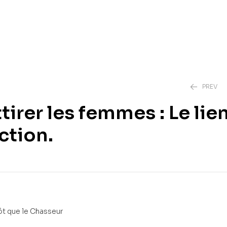
PREV
tirer les femmes : Le lie
ction.
3,00
3,00
€
€
tôt que le Chasseur