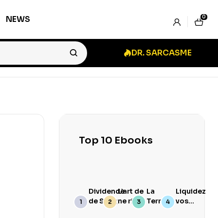
0
NEWS
DR. SARCASME
Top 10 Ebooks
Dividende
L’art de
La
Liquidez
de Sang
ne rien
Terre
vos
branler
Goûte
Stocks