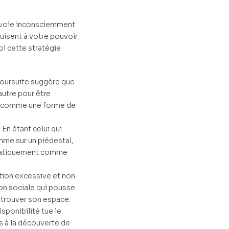
nvoie inconsciemment
nuisent à votre pouvoir
oi cette stratégie
poursuite suggère que
autre pour être
u comme une forme de
 En étant celui qui
mme sur un piédestal,
matiquement comme
tion excessive et non
ion sociale qui pousse
retrouver son espace.
isponibilité tue le
és à la découverte de