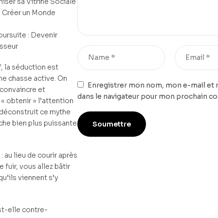
iser sa Vitrine Sociale
 : Créer un Monde
oursuite : Devenir
asseur
f, la séduction est
e chasse active. On
Enregistrer mon nom, mon e-mail et 
, convaincre et
dans le navigateur pour mon prochain c
 « obtenir » l’attention
déconstruit ce mythe
che bien plus puissante
: au lieu de courir après
e fuir, vous allez bâtir
qu’ils viennent s’y
st-elle contre-