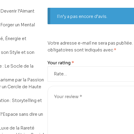
 Devenir l’Aimant
Il n’y a pas encore d’avis.
: Forger un Mental
é, Énergie et
Votre adresse e-mail ne sera pas publiée.
obligatoires sont indiqués avec
*
r son Style et son
Your rating
*
 : Le Socle de la
harisme par la Passion
ir un Cercle de Haute
ion : Storytelling et
l’Espace sans dire un
Luxe de la Rareté