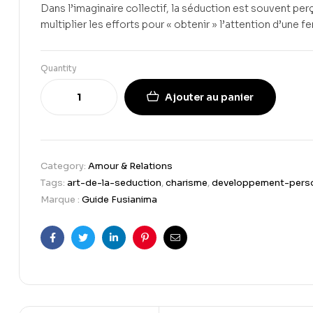
Dans l’imaginaire collectif, la séduction est souvent pe
multiplier les efforts pour « obtenir » l’attention d’une 
Quantity
Ajouter au panier
Category:
Amour & Relations
Tags:
art-de-la-seduction
,
charisme
,
developpement-pers
Marque :
Guide Fusianima
Facebook
Twitter
Linkedin
Pinterest
Email