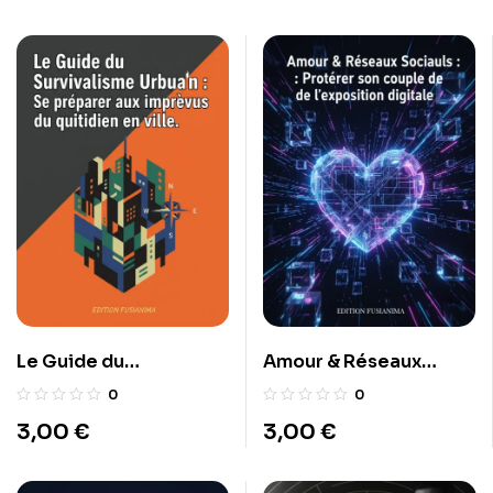
Le Guide du
Amour & Réseaux
Survivalisme Urbain :
Sociaux : Protéger son
0
0
Se préparer aux
couple de l’exposition
3,00
€
3,00
€
imprévus du quotidien
digitale.
en ville.