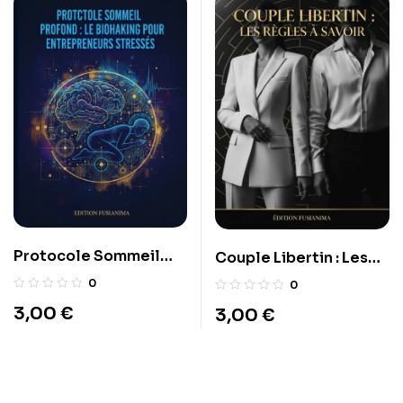
Protocole Sommeil
Couple Libertin : Les
Profond : le biohacking
règles à savoir
0
0
pour entrepreneurs
3,00
€
3,00
€
stressés