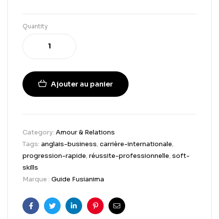
Quantity
Ajouter au panier
Category:
Amour & Relations
Tags:
anglais-business
,
carrière-internationale
,
progression-rapide
,
réussite-professionnelle
,
soft-
skills
Marque :
Guide Fusianima
Facebook
Twitter
Linkedin
Pinterest
Email