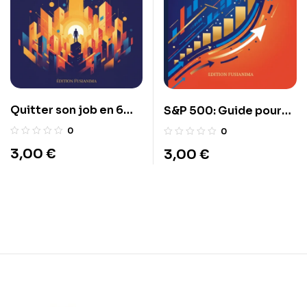
Quitter son job en 6
S&P 500: Guide pour
mois : Le guide de
Investisseur
0
0
survie de
3,00
€
3,00
€
l’entrepreneur.