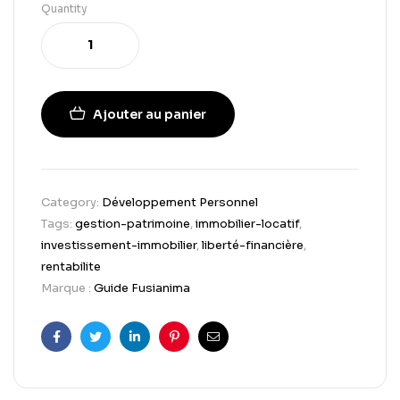
Quantity
Ajouter au panier
Category:
Développement Personnel
Tags:
gestion-patrimoine
,
immobilier-locatif
,
investissement-immobilier
,
liberté-financière
,
rentabilite
Marque :
Guide Fusianima
Facebook
Twitter
Linkedin
Pinterest
Email