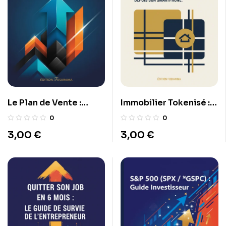
Le Plan de Vente :
Immobilier Tokenisé :
Prendre Ses Profits
Investir dans la pierre
0
0
avec 100€ depuis son
3,00
€
3,00
€
smartphone.