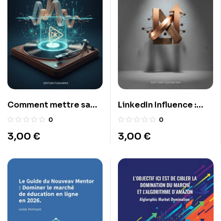
Comment mettre sa
LinkedIn Influence :
musique sur
Attirez les meilleures
0
0
Distrokid.com
opportunités
3,00
€
3,00
€