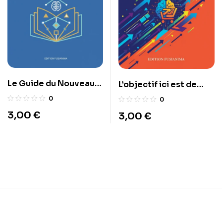
Le Guide du Nouveau
L’objectif ici est de
Mentor : Dominer le
cibler la domination du
0
0
marché de l’éducation
marché et l’algorithme
3,00
€
3,00
€
en ligne en 2026.
d’Amazon.