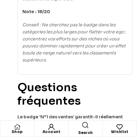
Note : 18/20
Conseil : Ne cherchez pas le badge dans les
catégories les plus larges pour flatter votre ego ;
concentrez vos efforts sur des niches où vous
pouvez dominer rapidement pour créer un effet
boule de neige naturel vers les classements
supérieurs.
Questions
fréquentes
Le badge ‘N°1 des ventes’ garantit-il réellement
plus de revenus ?
Oui, car il agit comme une preuve sociale puissante
Shop
Account
Wishlist
Search