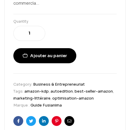
commercia…
Quantity
Ajouter au panier
Category:
Business & Entrepreneuriat
Tags:
amazon-kdp
,
autoedition
,
best-seller-amazon
,
marketing-littéraire
,
optimisation-amazon
Marque :
Guide Fusianima
Facebook
Twitter
Linkedin
Pinterest
Email