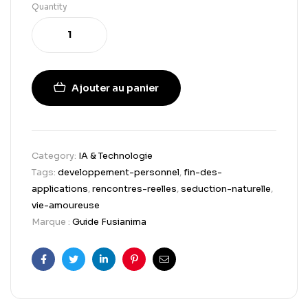
Quantity
Ajouter au panier
Category:
IA & Technologie
Tags:
developpement-personnel
,
fin-des-
applications
,
rencontres-reelles
,
seduction-naturelle
,
vie-amoureuse
Marque :
Guide Fusianima
Facebook
Twitter
Linkedin
Pinterest
Email