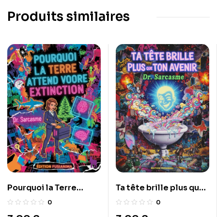
Produits similaires
Pourquoi la Terre
Ta tête brille plus que
attend votre
ton avenir
0
0
Extinction