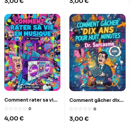
3,00
€
3,00
€
Comment rater sa vie
Comment gâcher dix
en musique
ans pour huit minutes
0
0
4,00
€
3,00
€