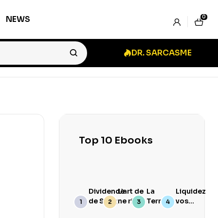
0
NEWS
DR. SARCASME
Top 10 Ebooks
Dividende
L’art de
La
Liquidez
de Sang
ne rien
Terre
vos
branler
Goûte
Stocks