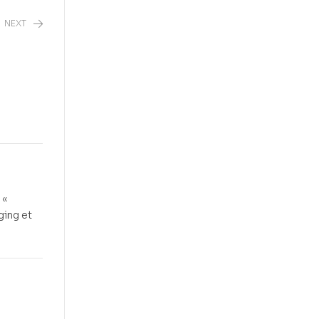
NEXT
 «
ging et