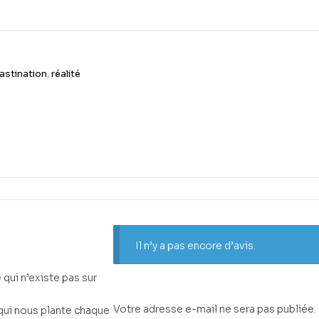
astination
,
réalité
Il n’y a pas encore d’avis.
qui n’existe pas sur
Votre adresse e-mail ne sera pas publiée.
qui nous plante chaque