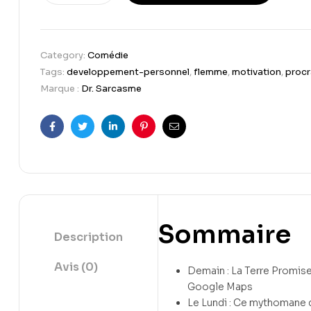
Category:
Comédie
Tags:
developpement-personnel
,
flemme
,
motivation
,
procr
Marque :
Dr. Sarcasme
Facebook
Twitter
Linkedin
Pinterest
Email
Sommaire
Description
Avis (0)
Demain : La Terre Promise 
Google Maps
Le Lundi : Ce mythomane 