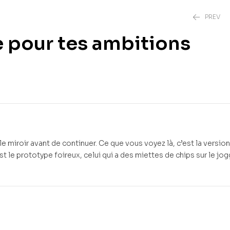
PREV
e pour tes ambitions
3,00
€
4,00
€
 miroir avant de continuer. Ce que vous voyez là, c’est la version
 le prototype foireux, celui qui a des miettes de chips sur le jog