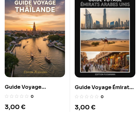
Guide Voyage
Guide Voyage Émirats
Thaïlande
arabes unis
0
0
3,00
€
3,00
€