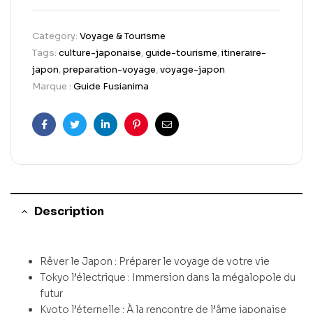
Category:
Voyage & Tourisme
Tags:
culture-japonaise
,
guide-tourisme
,
itineraire-
japon
,
preparation-voyage
,
voyage-japon
Marque :
Guide Fusianima
Facebook
Twitter
Linkedin
Pinterest
Email
Description
Rêver le Japon : Préparer le voyage de votre vie
Tokyo l’électrique : Immersion dans la mégalopole du
futur
Kyoto l’éternelle : À la rencontre de l’âme japonaise