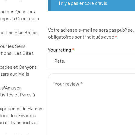
Il n’y a pas encore d’avis.
ime des Quartiers
Temps au Cœur de la
Votre adresse e-mail ne sera pas publiée.
e : Les Plus Belles
obligatoires sont indiqués avec
*
our les Sens
Your rating
*
tions : Les Sites
scades et Canyons
azars aux Malls
et s’Amuser
tivités et Parcs à
L’Expérience du Hamam
lorer les Environs
al : Transports et