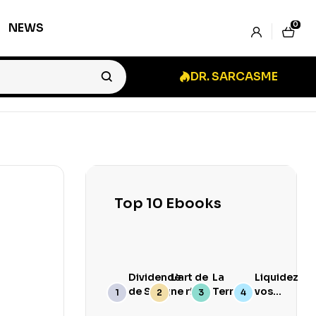
0
NEWS
DR. SARCASME
Top 10 Ebooks
Dividende
L’art de
La
Liquidez
de Sang
ne rien
Terre
vos
branler
Goûte
Stocks