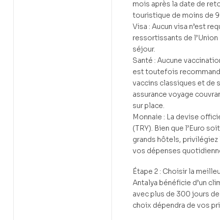
mois après la date de reto
touristique de moins de 9
Visa : Aucun visa n’est req
ressortissants de l’Unio
séjour.
Santé : Aucune vaccination
est toutefois recommandé
vaccins classiques et de 
assurance voyage couvran
sur place.
Monnaie : La devise officie
(TRY). Bien que l’Euro soi
grands hôtels, privilégiez
vos dépenses quotidienn
Étape 2 : Choisir la meille
Antalya bénéficie d’un cl
avec plus de 300 jours de 
choix dépendra de vos pri