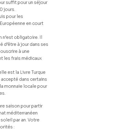
ur suffit pour un séjour
0 jours.
uis pour les
n Européenne en court
 n’est obligatoire. Il
 d’être à jour dans ses
souscrire à une
t les frais médicaux
lle est la Livre Turque
t accepté dans certains
 la monnaie locale pour
es.
ure saison pour partir
imat méditerranéen
soleil par an. Votre
orités :