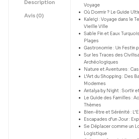
Description
Voyage
Où Dormir ? Le Guide Ult
Avis (0)
Kaleiçi : Voyage dans le 
Vieille Ville
Sable Fin et Eaux Turquois
Plages
Gastronomie : Un Festin p
Sur les Traces des Civilisa
Archéologiques
Nature et Aventures : Ca
L’Art du Shopping : Des B
Modernes
Antalya by Night : Sortir 
Le Guide des Familles : Ac
Thèmes
Bien-être et Sérénité : 
Escapades d’un Jour : Exp
Se Déplacer comme un Loc
Logistique