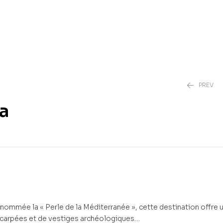
PREV
a
3,00
3,00
€
€
rnommée la « Perle de la Méditerranée », cette destination offre 
scarpées et de vestiges archéologiques…