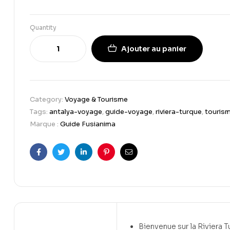
Quantity
Ajouter au panier
Category:
Voyage & Tourisme
Tags:
antalya-voyage
,
guide-voyage
,
riviera-turque
,
touris
Marque :
Guide Fusianima
Facebook
Twitter
Linkedin
Pinterest
Email
Bienvenue sur la Riviera T