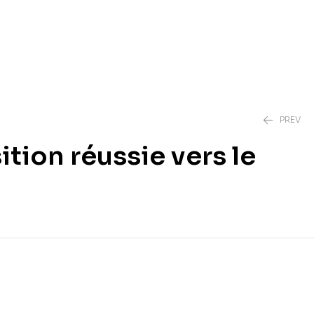
PREV
tion réussie vers le
3,00
3,00
€
€