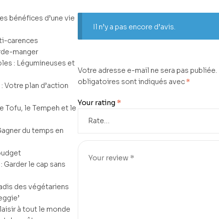
Les bénéfices d’une vie
Il n’y a pas encore d’avis.
nti-carences
arde-manger
les : Légumineuses et
Votre adresse e-mail ne sera pas publiée.
obligatoires sont indiqués avec
*
 : Votre plan d’action
Your rating
*
 le Tofu, le Tempeh et le
Gagner du temps en
 budget
 : Garder le cap sans
adis des végétariens
eggie’
plaisir à tout le monde