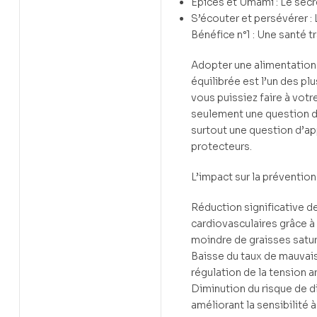
Épices et Umami : Le secr
S’écouter et persévérer : 
Bénéfice n°1 : Une santé 
Adopter une alimentation
équilibrée est l’un des p
vous puissiez faire à votr
seulement une question de
surtout une question d’ap
protecteurs.
L’impact sur la préventio
Réduction significative d
cardiovasculaires grâce
moindre de graisses satu
Baisse du taux de mauvais
régulation de la tension ar
Diminution du risque de d
améliorant la sensibilité à 