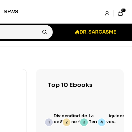
0
NEWS
DR. SARCASME
Top 10 Ebooks
Dividende
L’art de
La
Liquidez
de Sang
ne rien
Terre
vos
branler
Goûte
Stocks