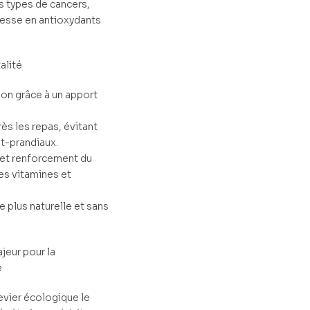
s types de cancers,
hesse en antioxydants
alité
ion grâce à un apport
ès les repas, évitant
st-prandiaux.
 et renforcement du
es vitamines et
 plus naturelle et sans
jeur pour la
e
evier écologique le