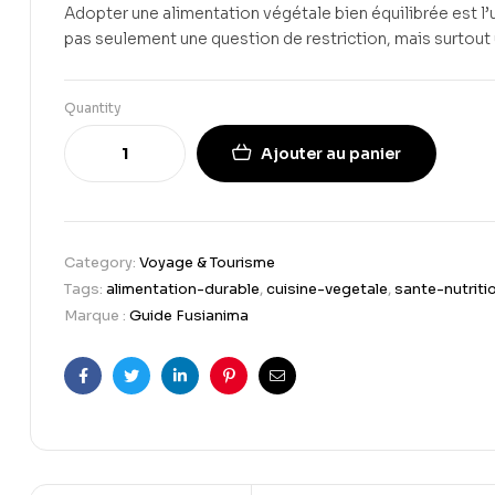
Adopter une alimentation végétale bien équilibrée est l’
pas seulement une question de restriction, mais surtout
Quantity
Ajouter au panier
Category:
Voyage & Tourisme
Tags:
alimentation-durable
,
cuisine-vegetale
,
sante-nutriti
Marque :
Guide Fusianima
Facebook
Twitter
Linkedin
Pinterest
Email