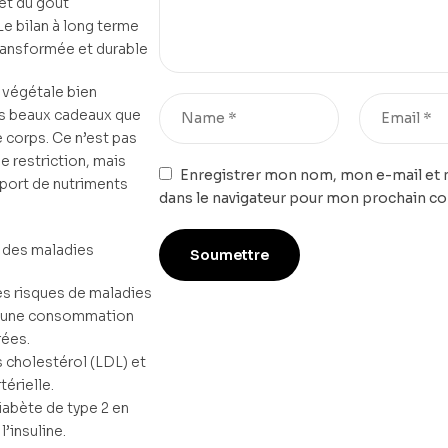
et du goût
Le bilan à long terme
transformée et durable
 végétale bien
lus beaux cadeaux que
e corps. Ce n’est pas
 restriction, mais
Enregistrer mon nom, mon e-mail et 
port de nutriments
dans le navigateur pour mon prochain c
n des maladies
es risques de maladies
 à une consommation
rées.
 cholestérol (LDL) et
térielle.
iabète de type 2 en
l’insuline.