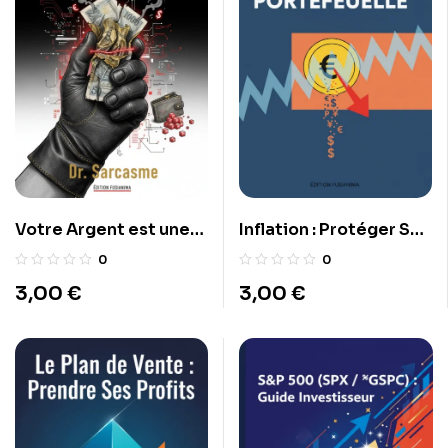
Votre Argent est une
Inflation : Protéger Son
Application de Merde
Portefeuille
0
0
3,00
€
3,00
€