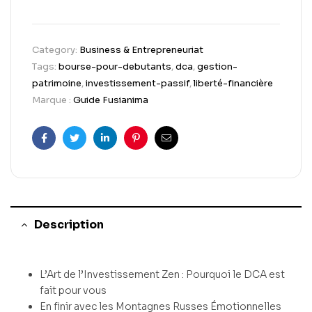
Category:
Business & Entrepreneuriat
Tags:
bourse-pour-debutants
,
dca
,
gestion-
patrimoine
,
investissement-passif
,
liberté-financière
Marque :
Guide Fusianima
Facebook
Twitter
Linkedin
Pinterest
Email
Description
L’Art de l’Investissement Zen : Pourquoi le DCA est
fait pour vous
En finir avec les Montagnes Russes Émotionnelles