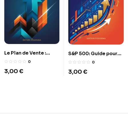
Le Plan de Vente :
S&P 500: Guide pour
Prendre Ses Profits
Investisseur
0
0
3,00
€
3,00
€