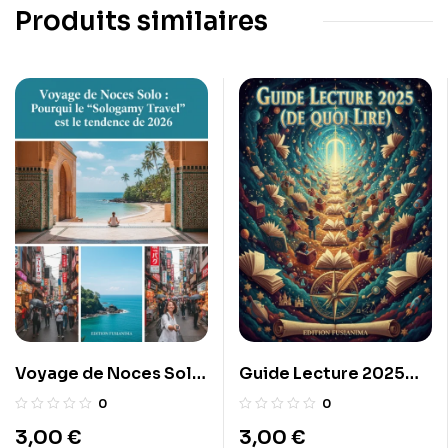
Produits similaires
Voyage de Noces Solo
Guide Lecture 2025
: Pourquoi le
(De Quoi Lire)
0
0
« Sologamy Travel »
3,00
€
3,00
€
est la tendance de