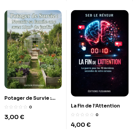
2026.
Potager de Survie :
Nourrir sa famille avec
La Fin de l’Attention
0
10m² de jardin.
0
3,00
€
4,00
€