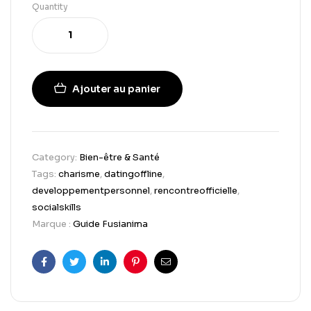
Quantity
Ajouter au panier
Category:
Bien-être & Santé
Tags:
charisme
,
datingoffline
,
developpementpersonnel
,
rencontreofficielle
,
socialskills
Marque :
Guide Fusianima
Facebook
Twitter
Linkedin
Pinterest
Email