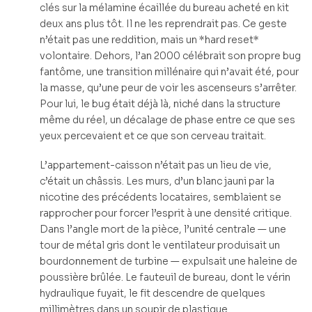
clés sur la mélamine écaillée du bureau acheté en kit
deux ans plus tôt. Il ne les reprendrait pas. Ce geste
n’était pas une reddition, mais un *hard reset*
volontaire. Dehors, l’an 2000 célébrait son propre bug
fantôme, une transition millénaire qui n’avait été, pour
la masse, qu’une peur de voir les ascenseurs s’arrêter.
Pour lui, le bug était déjà là, niché dans la structure
même du réel, un décalage de phase entre ce que ses
yeux percevaient et ce que son cerveau traitait.
L’appartement-caisson n’était pas un lieu de vie,
c’était un châssis. Les murs, d’un blanc jauni par la
nicotine des précédents locataires, semblaient se
rapprocher pour forcer l’esprit à une densité critique.
Dans l’angle mort de la pièce, l’unité centrale — une
tour de métal gris dont le ventilateur produisait un
bourdonnement de turbine — expulsait une haleine de
poussière brûlée. Le fauteuil de bureau, dont le vérin
hydraulique fuyait, le fit descendre de quelques
millimètres dans un soupir de plastique.