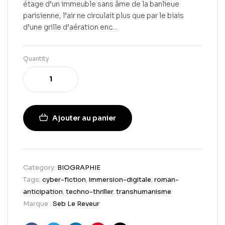
étage d’un immeuble sans âme de la banlieue
parisienne, l’air ne circulait plus que par le biais
d’une grille d’aération enc…
Quantity
Ajouter au panier
Category:
BIOGRAPHIE
Tags:
cyber-fiction
,
immersion-digitale
,
roman-
anticipation
,
techno-thriller
,
transhumanisme
Marque :
Seb Le Reveur