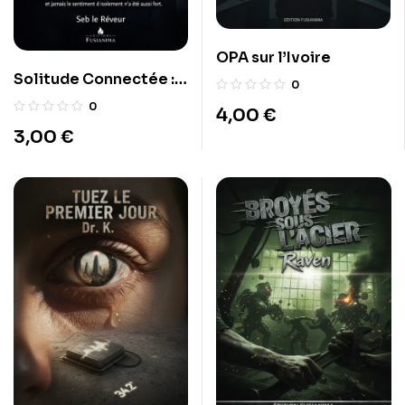
OPA sur l’Ivoire
Solitude Connectée :
0
Le paradoxe de
0
4,00
€
l’hyper-
3,00
€
communication