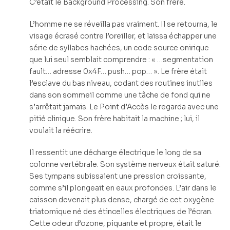
C’était le Background Processing. Son frère.
L’homme ne se réveilla pas vraiment. Il se retourna, le
visage écrasé contre l’oreiller, et laissa échapper une
série de syllabes hachées, un code source onirique
que lui seul semblait comprendre : « …segmentation
fault… adresse 0x4F… push… pop… ». Le frère était
l’esclave du bas niveau, codant des routines inutiles
dans son sommeil comme une tâche de fond qui ne
s’arrêtait jamais. Le Point d’Accès le regarda avec une
pitié clinique. Son frère habitait la machine ; lui, il
voulait la réécrire.
Il ressentit une décharge électrique le long de sa
colonne vertébrale. Son système nerveux était saturé.
Ses tympans subissaient une pression croissante,
comme s’il plongeait en eaux profondes. L’air dans le
caisson devenait plus dense, chargé de cet oxygène
triatomique né des étincelles électriques de l’écran.
Cette odeur d’ozone, piquante et propre, était le