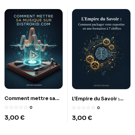
Comment mettre sa
L’Empire du Savoir :
musique sur
Comment packager
0
0
Distrokid.com
votre expertise en une
3,00
€
3,00
€
formation à 7 chiffres.