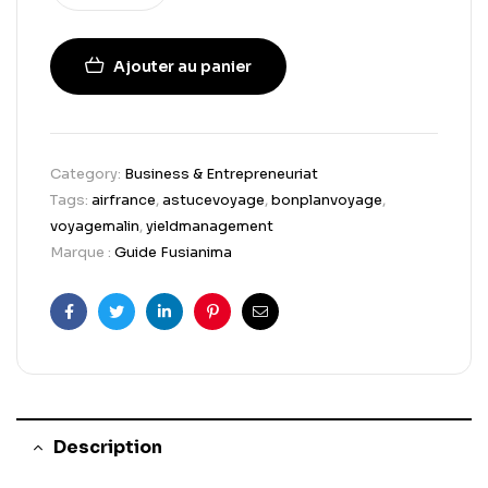
Ajouter au panier
Category:
Business & Entrepreneuriat
Tags:
airfrance
,
astucevoyage
,
bonplanvoyage
,
voyagemalin
,
yieldmanagement
Marque :
Guide Fusianima
Facebook
Twitter
Linkedin
Pinterest
Email
Description