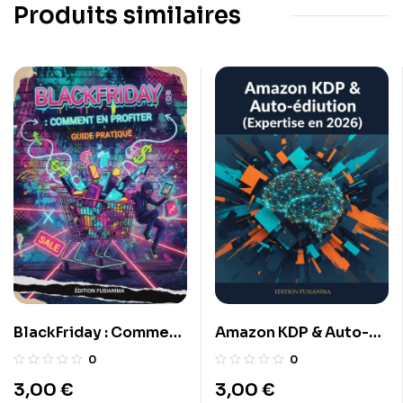
Produits similaires
BlackFriday : Comment
Amazon KDP & Auto-
en profiter
édition (Expertise en
0
0
2026)
3,00
€
3,00
€