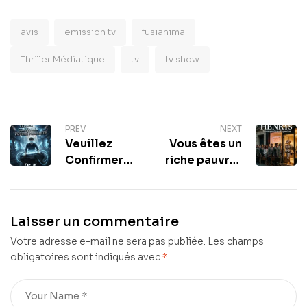
avis
emission tv
fusianima
Thriller Médiatique
tv
tv show
PREV
NEXT
Veuillez
Vous êtes un
Confirmer
riche pauvre :
Votre
Cyberpunk –
Humanité : Le
La Fin des
Thriller
HENRYs :
Laisser un commentaire
Cyberpunk
Chronique
Votre adresse e-mail ne sera pas publiée.
Qui Défie
Les champs
d’une
obligatoires sont indiqués avec
*
l’Algorithme
Expulsion