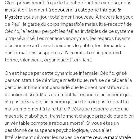
C’est précisément là que le talent de l’auteur explose, nous
invitant brillamment à
découvrir la catégorie Intrigue &
Mystère
sous un jour totalement nouveau. À travers les yeux
de Paul, le garde du corps impassible mais ultra-réceptif de
Cédric, le lecteur perçoit les failles invisibles de ce système
ultra-sécurisé. Les menaces anonymes, les regards fuyants
d’un homme au bonnet noir dans le public, les demandes
d’informations suspectes à l’accueil… Le danger prend
forme, silencieux, organique et terrifiant.
On est happé par cette dynamique infernale. Cédric, grisé
par son statut de démiurge médiatique, refuse de céder à la
panique, intimement persuadé que le direct constitue son
bouclier absolu. Mais comment lutter contre un ennemi qui
n’a pas de visage, un ennemi qui ne cherche pas à débattre
mais simplement à faire taire ? L’étau se resserre avec une
maestria diabolique, transformant chaque prise de parole en
un véritable compte à rebours mortel. Si vous êtes un
passionné de suspense psychologique, vous allez
littéralement dévorer les pages de
cette œuvre magistrale