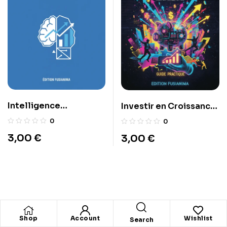
Intelligence
Investir en Croissance :
Financière 2.0 : Utiliser
Stratégie
0
0
les outils prédictifs
3,00
€
3,00
€
pour anticiper les
marchés.
Shop
Account
Wishlist
Search