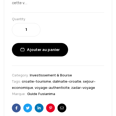
cette v…
Quantity
Ajouter au panier
Category:
Investissement & Bourse
Tags:
croatie-tourisme
,
dalmatie-croatie
,
sejour-
economique
,
voyage-authenticite
,
zadar-voyage
Marque :
Guide Fusianima
Facebook
Twitter
Linkedin
Pinterest
Email