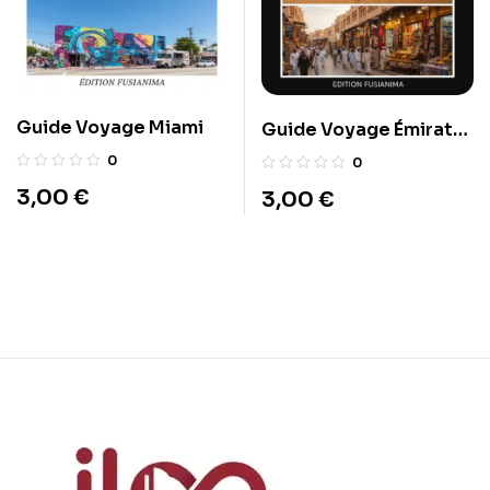
Guide Voyage Miami
Guide Voyage Émirats
arabes unis
0
0
3,00
€
3,00
€