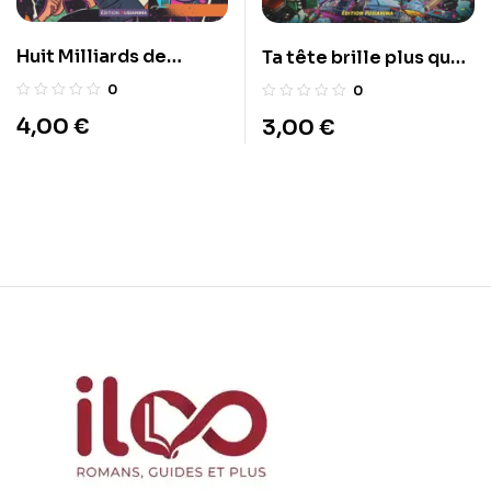
Huit Milliards de
Ta tête brille plus que
Raisons d’Avorter la
ton avenir
0
0
Planète
4,00
€
3,00
€