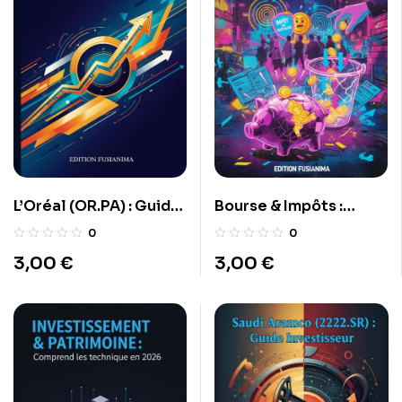
L’Oréal (OR.PA) : Guide
Bourse & Impôts :
Investisseur
Guide Clair (FR)
0
0
3,00
€
3,00
€