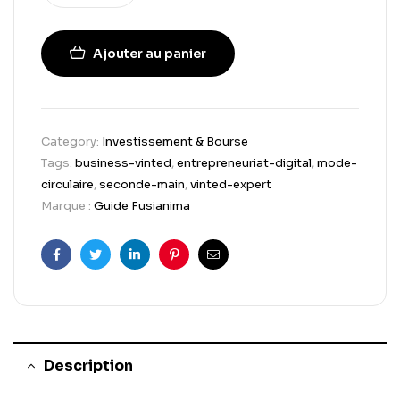
Ajouter au panier
Category:
Investissement & Bourse
Tags:
business-vinted
,
entrepreneuriat-digital
,
mode-
circulaire
,
seconde-main
,
vinted-expert
Marque :
Guide Fusianima
Facebook
Twitter
Linkedin
Pinterest
Email
Description