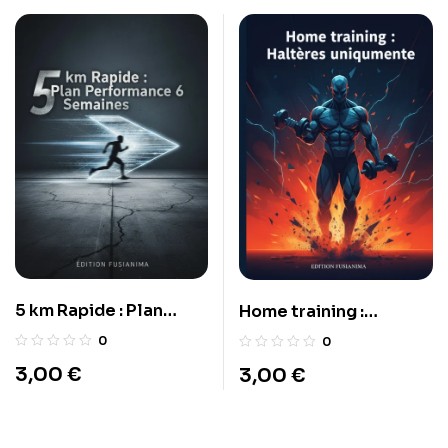
5 km Rapide : Plan
Home training :
Performance 6
Haltères uniquement
0
0
Semaines
3,00
€
3,00
€