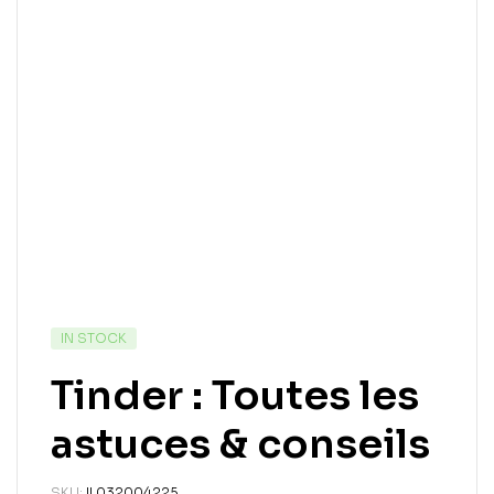
IN STOCK
Tinder : Toutes les
astuces & conseils
SKU:
IL032004225