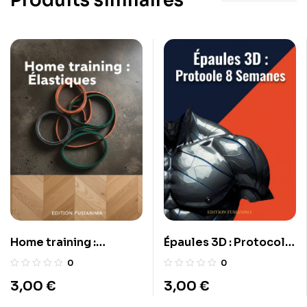
Produits similaires
Home training :
Épaules 3D : Protocole
Élastiques
8 Semaines
0
0
3,00
€
3,00
€