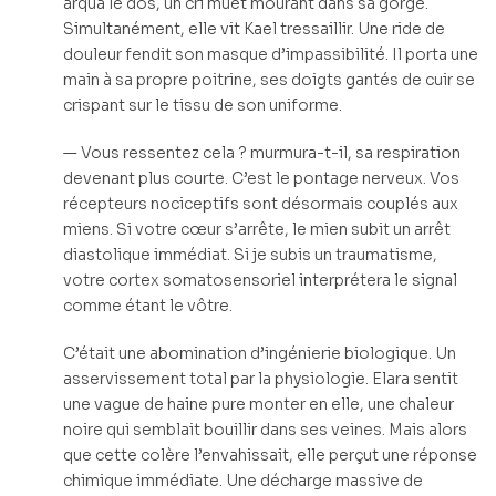
arqua le dos, un cri muet mourant dans sa gorge.
Simultanément, elle vit Kael tressaillir. Une ride de
douleur fendit son masque d’impassibilité. Il porta une
main à sa propre poitrine, ses doigts gantés de cuir se
crispant sur le tissu de son uniforme.
— Vous ressentez cela ? murmura-t-il, sa respiration
devenant plus courte. C’est le pontage nerveux. Vos
récepteurs nociceptifs sont désormais couplés aux
miens. Si votre cœur s’arrête, le mien subit un arrêt
diastolique immédiat. Si je subis un traumatisme,
votre cortex somatosensoriel interprétera le signal
comme étant le vôtre.
C’était une abomination d’ingénierie biologique. Un
asservissement total par la physiologie. Elara sentit
une vague de haine pure monter en elle, une chaleur
noire qui semblait bouillir dans ses veines. Mais alors
que cette colère l’envahissait, elle perçut une réponse
chimique immédiate. Une décharge massive de