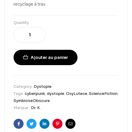
recyclage à trav…
Quantity
Ajouter au panier
Category:
Dystopie
Tags:
cyberpunk
,
dystopie
,
OxyLutece
,
ScienceFiction
,
SymbioseObscure
Marque :
Dr. K.
Facebook
Twitter
Linkedin
Pinterest
Email