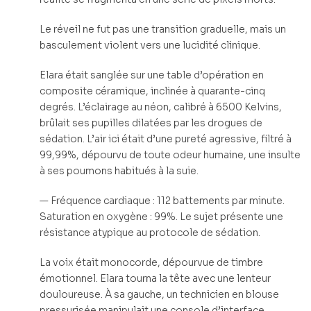
Le réveil ne fut pas une transition graduelle, mais un
basculement violent vers une lucidité clinique.
Elara était sanglée sur une table d’opération en
composite céramique, inclinée à quarante-cinq
degrés. L’éclairage au néon, calibré à 6500 Kelvins,
brûlait ses pupilles dilatées par les drogues de
sédation. L’air ici était d’une pureté agressive, filtré à
99,99%, dépourvu de toute odeur humaine, une insulte
à ses poumons habitués à la suie.
— Fréquence cardiaque : 112 battements par minute.
Saturation en oxygène : 99%. Le sujet présente une
résistance atypique au protocole de sédation.
La voix était monocorde, dépourvue de timbre
émotionnel. Elara tourna la tête avec une lenteur
douloureuse. À sa gauche, un technicien en blouse
pressurisée manipulait une console d’interface