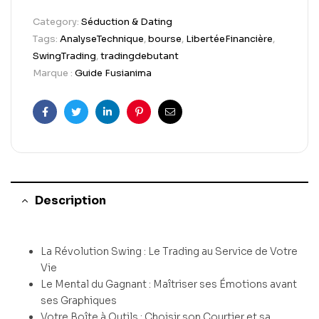
Category:
Séduction & Dating
Tags:
AnalyseTechnique
,
bourse
,
LibertéeFinancière
,
SwingTrading
,
tradingdebutant
Marque :
Guide Fusianima
Facebook
Twitter
Linkedin
Pinterest
Email
Description
La Révolution Swing : Le Trading au Service de Votre
Vie
Le Mental du Gagnant : Maîtriser ses Émotions avant
ses Graphiques
Votre Boîte à Outils : Choisir son Courtier et sa