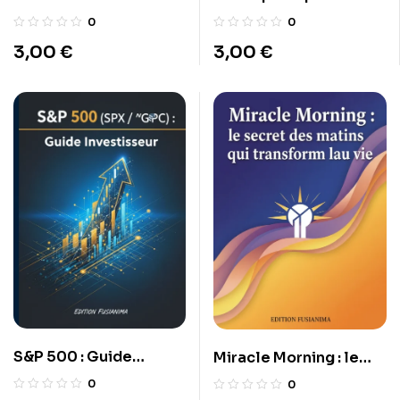
gens heureux
Optimiser son profil
0
0
LinkedIn pour attirer
3,00
€
3,00
€
les recruteurs.
S&P 500 : Guide
Miracle Morning : le
Investisseur
secret des matins qui
0
0