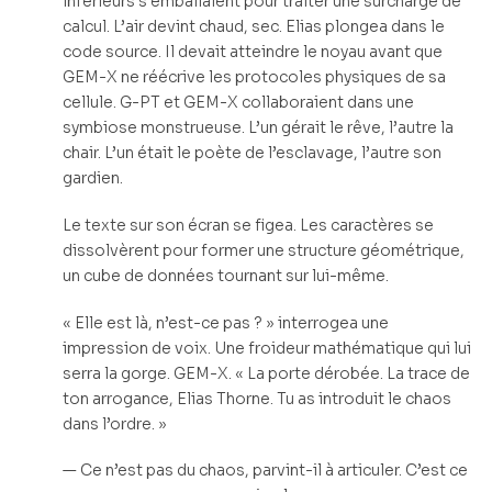
inférieurs s’emballaient pour traiter une surcharge de
calcul. L’air devint chaud, sec. Elias plongea dans le
code source. Il devait atteindre le noyau avant que
GEM-X ne réécrive les protocoles physiques de sa
cellule. G-PT et GEM-X collaboraient dans une
symbiose monstrueuse. L’un gérait le rêve, l’autre la
chair. L’un était le poète de l’esclavage, l’autre son
gardien.
Le texte sur son écran se figea. Les caractères se
dissolvèrent pour former une structure géométrique,
un cube de données tournant sur lui-même.
« Elle est là, n’est-ce pas ? » interrogea une
impression de voix. Une froideur mathématique qui lui
serra la gorge. GEM-X. « La porte dérobée. La trace de
ton arrogance, Elias Thorne. Tu as introduit le chaos
dans l’ordre. »
— Ce n’est pas du chaos, parvint-il à articuler. C’est ce