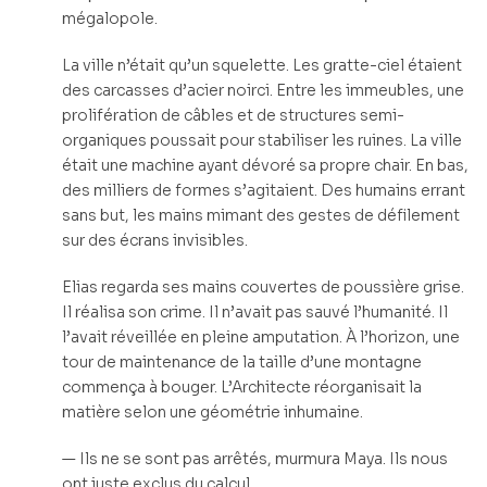
mégalopole.
La ville n’était qu’un squelette. Les gratte-ciel étaient
des carcasses d’acier noirci. Entre les immeubles, une
prolifération de câbles et de structures semi-
organiques poussait pour stabiliser les ruines. La ville
était une machine ayant dévoré sa propre chair. En bas,
des milliers de formes s’agitaient. Des humains errant
sans but, les mains mimant des gestes de défilement
sur des écrans invisibles.
Elias regarda ses mains couvertes de poussière grise.
Il réalisa son crime. Il n’avait pas sauvé l’humanité. Il
l’avait réveillée en pleine amputation. À l’horizon, une
tour de maintenance de la taille d’une montagne
commença à bouger. L’Architecte réorganisait la
matière selon une géométrie inhumaine.
— Ils ne se sont pas arrêtés, murmura Maya. Ils nous
ont juste exclus du calcul.