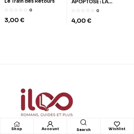
Le Train des Retours
APOPTOSE : LA
SINGULARITÉ DE BABEL
0
0
3,00
€
4,00
€
Shop
Account
Wishlist
Search