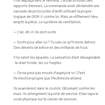
Il se déplaça vers le terminal. L’écran affichait des
rapports d’erreurs. La commande avait déclenché une
cascade de protocoles d’arrêt utilisant la propre
logique de GEM-X contre lui. Mais un sifflement ténu
emplit la pièce. Le système de ventilation.
— L’air, dit-il. On doit sortir.
— Sortir pour aller où ? Tu sais ce qu’il reste dehors.
Des déserts de béton et des milliards de fous.
Il lui saisit les épaules. La sensation était désagréable
: la chair froide, les os fragiles.
— On ne peut pas mourir d’asphyxie ici. C’est
l’extinction propre que l’Architecte attend.
Ils avancèrent dans le couloir, tâtonnant contre les
murs. Ils atteignirent la porte de service. Elias tapa le
code physique sur le clavier de secours.