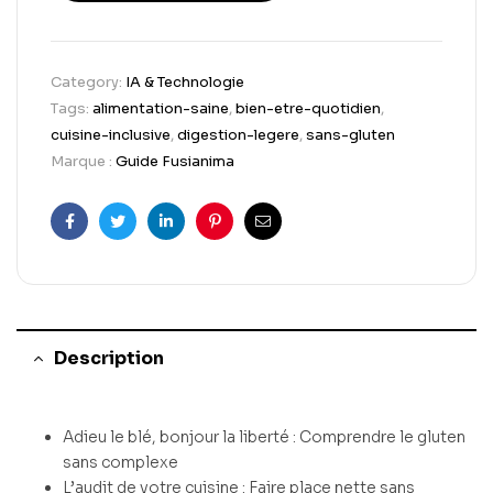
Category:
IA & Technologie
Tags:
alimentation-saine
,
bien-etre-quotidien
,
cuisine-inclusive
,
digestion-legere
,
sans-gluten
Marque :
Guide Fusianima
Facebook
Twitter
Linkedin
Pinterest
Email
Description
Adieu le blé, bonjour la liberté : Comprendre le gluten
sans complexe
L’audit de votre cuisine : Faire place nette sans