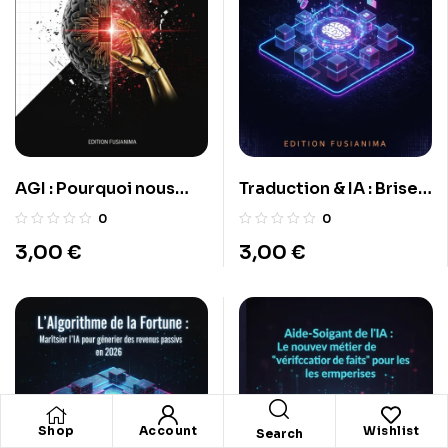
AGI : Pourquoi nous
Traduction & IA : Brisez
créons ça
la barrière des langues
0
0
3,00
€
3,00
€
Shop
Account
Wishlist
Search