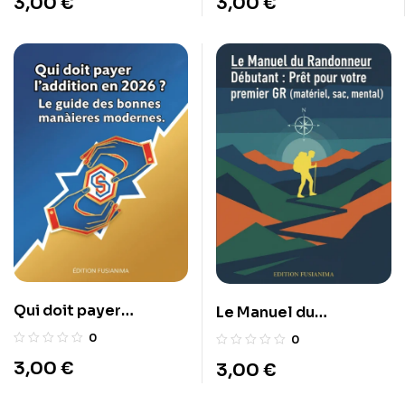
3,00
€
3,00
€
Qui doit payer
Le Manuel du
l’addition en 2026 ? Le
Randonneur Débutant :
0
0
guide des bonnes
Prêt pour votre
3,00
€
3,00
€
manières modernes.
premier GR (matériel,
sac, mental).