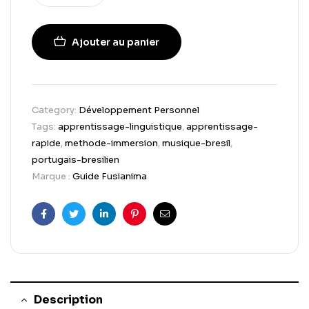
Ajouter au panier
Category:
Développement Personnel
Tags:
apprentissage-linguistique
,
apprentissage-
rapide
,
methode-immersion
,
musique-bresil
,
portugais-bresilien
Marque :
Guide Fusianima
Facebook
Twitter
Linkedin
Pinterest
Email
Description