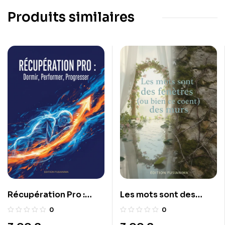
Produits similaires
Récupération Pro :
Les mots sont des
Dormir, Performer,
fenêtres (ou bien ce
0
0
Progresser
sont des murs)