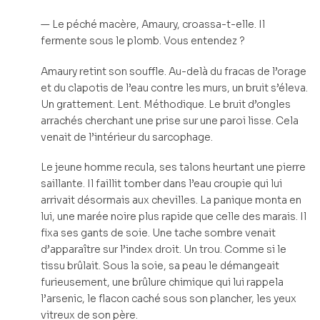
— Le péché macère, Amaury, croassa-t-elle. Il
fermente sous le plomb. Vous entendez ?
Amaury retint son souffle. Au-delà du fracas de l’orage
et du clapotis de l’eau contre les murs, un bruit s’éleva.
Un grattement. Lent. Méthodique. Le bruit d’ongles
arrachés cherchant une prise sur une paroi lisse. Cela
venait de l’intérieur du sarcophage.
Le jeune homme recula, ses talons heurtant une pierre
saillante. Il faillit tomber dans l’eau croupie qui lui
arrivait désormais aux chevilles. La panique monta en
lui, une marée noire plus rapide que celle des marais. Il
fixa ses gants de soie. Une tache sombre venait
d’apparaître sur l’index droit. Un trou. Comme si le
tissu brûlait. Sous la soie, sa peau le démangeait
furieusement, une brûlure chimique qui lui rappela
l’arsenic, le flacon caché sous son plancher, les yeux
vitreux de son père.