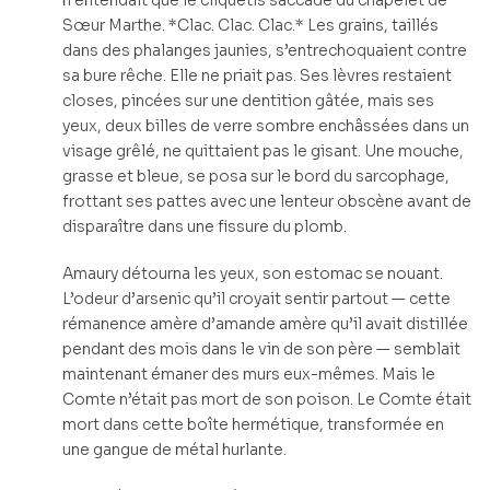
n’entendait que le cliquetis saccadé du chapelet de
Sœur Marthe. *Clac. Clac. Clac.* Les grains, taillés
dans des phalanges jaunies, s’entrechoquaient contre
sa bure rêche. Elle ne priait pas. Ses lèvres restaient
closes, pincées sur une dentition gâtée, mais ses
yeux, deux billes de verre sombre enchâssées dans un
visage grêlé, ne quittaient pas le gisant. Une mouche,
grasse et bleue, se posa sur le bord du sarcophage,
frottant ses pattes avec une lenteur obscène avant de
disparaître dans une fissure du plomb.
Amaury détourna les yeux, son estomac se nouant.
L’odeur d’arsenic qu’il croyait sentir partout — cette
rémanence amère d’amande amère qu’il avait distillée
pendant des mois dans le vin de son père — semblait
maintenant émaner des murs eux-mêmes. Mais le
Comte n’était pas mort de son poison. Le Comte était
mort dans cette boîte hermétique, transformée en
une gangue de métal hurlante.