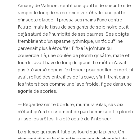
Amaury de Valmont sentit une goutte de sueur froide
ramper le long de sa colonne vertébrale, une patte
d’insecte glacée. Il pressa ses mains l’une contre
l’autre, mais le tissu de ses gants de soie noire était
déjà saturé de l’humidité de ses paumes. Ses doigts
tremblaient d’un spasme rythmique, un tic qu’il ne
parvenait plus à étouffer. Il fixa la jointure du
couvercle. Là, une coulée de plomb grisâtre, mate et
lourde, avait bave le long du granit. Le métal n’avait
pas été versé depuis l’extérieur pour sceller le mort ; il
avait reflué des entrailles de la cuve, s’infiltrant dans
les interstices comme une lave froide, figée dans une
agonie de scories.
— Regardez cette bordure, murmura Silas, sa voix
n’étant qu’un froissement de parchemin sec. Le plomb
a lissé les arêtes. Il a été coulé de l’intérieur.
Le silence qui suivit fut plus lourd que la pierre. On