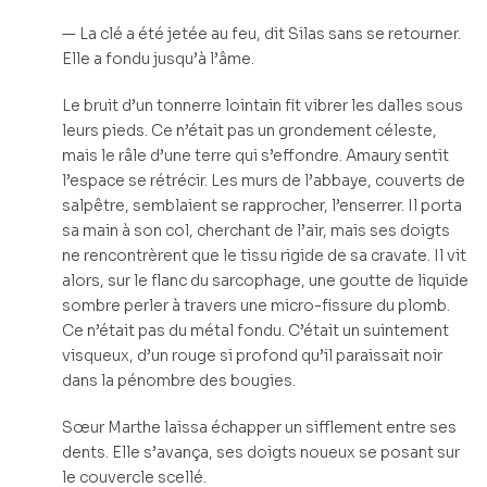
— La clé a été jetée au feu, dit Silas sans se retourner.
Elle a fondu jusqu’à l’âme.
Le bruit d’un tonnerre lointain fit vibrer les dalles sous
leurs pieds. Ce n’était pas un grondement céleste,
mais le râle d’une terre qui s’effondre. Amaury sentit
l’espace se rétrécir. Les murs de l’abbaye, couverts de
salpêtre, semblaient se rapprocher, l’enserrer. Il porta
sa main à son col, cherchant de l’air, mais ses doigts
ne rencontrèrent que le tissu rigide de sa cravate. Il vit
alors, sur le flanc du sarcophage, une goutte de liquide
sombre perler à travers une micro-fissure du plomb.
Ce n’était pas du métal fondu. C’était un suintement
visqueux, d’un rouge si profond qu’il paraissait noir
dans la pénombre des bougies.
Sœur Marthe laissa échapper un sifflement entre ses
dents. Elle s’avança, ses doigts noueux se posant sur
le couvercle scellé.