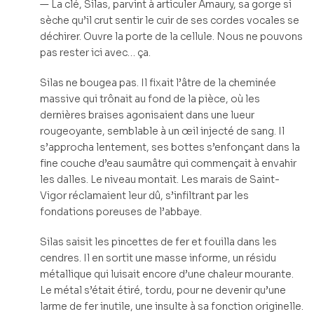
— La clé, Silas, parvint à articuler Amaury, sa gorge si
sèche qu’il crut sentir le cuir de ses cordes vocales se
déchirer. Ouvre la porte de la cellule. Nous ne pouvons
pas rester ici avec… ça.
Silas ne bougea pas. Il fixait l’âtre de la cheminée
massive qui trônait au fond de la pièce, où les
dernières braises agonisaient dans une lueur
rougeoyante, semblable à un œil injecté de sang. Il
s’approcha lentement, ses bottes s’enfonçant dans la
fine couche d’eau saumâtre qui commençait à envahir
les dalles. Le niveau montait. Les marais de Saint-
Vigor réclamaient leur dû, s’infiltrant par les
fondations poreuses de l’abbaye.
Silas saisit les pincettes de fer et fouilla dans les
cendres. Il en sortit une masse informe, un résidu
métallique qui luisait encore d’une chaleur mourante.
Le métal s’était étiré, tordu, pour ne devenir qu’une
larme de fer inutile, une insulte à sa fonction originelle.