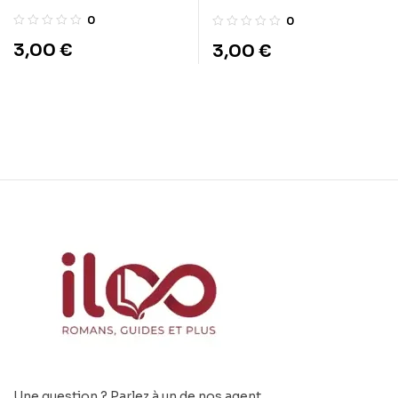
0
0
3,00
€
3,00
€
Une question ? Parlez à un de nos agent