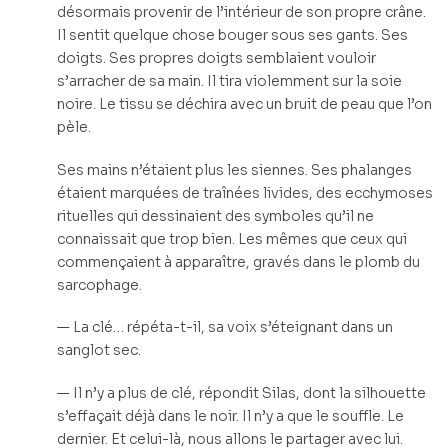
désormais provenir de l’intérieur de son propre crâne.
Il sentit quelque chose bouger sous ses gants. Ses
doigts. Ses propres doigts semblaient vouloir
s’arracher de sa main. Il tira violemment sur la soie
noire. Le tissu se déchira avec un bruit de peau que l’on
pèle.
Ses mains n’étaient plus les siennes. Ses phalanges
étaient marquées de traînées livides, des ecchymoses
rituelles qui dessinaient des symboles qu’il ne
connaissait que trop bien. Les mêmes que ceux qui
commençaient à apparaître, gravés dans le plomb du
sarcophage.
— La clé… répéta-t-il, sa voix s’éteignant dans un
sanglot sec.
— Il n’y a plus de clé, répondit Silas, dont la silhouette
s’effaçait déjà dans le noir. Il n’y a que le souffle. Le
dernier. Et celui-là, nous allons le partager avec lui.