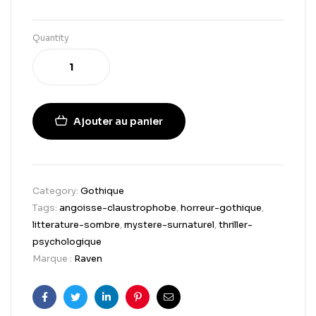
Quantity
Ajouter au panier
Category:
Gothique
Tags:
angoisse-claustrophobe
,
horreur-gothique
,
litterature-sombre
,
mystere-surnaturel
,
thriller-
psychologique
Marque :
Raven
Facebook
Twitter
Linkedin
Pinterest
Email