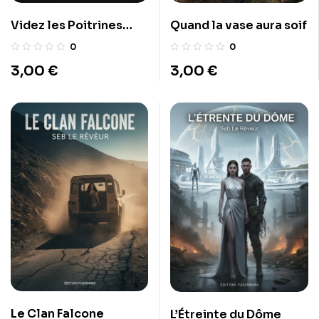
Videz les Poitrines
Quand la vase aura soif
d’Acier
0
0
3,00
€
3,00
€
Le Clan Falcone
L’Étreinte du Dôme