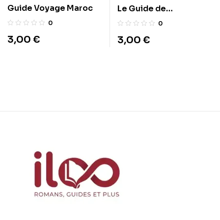
Guide Voyage Maroc
Le Guide de
l’Expatriation Fiscale :
0
0
Où partir pour ne plus
3,00
€
3,00
€
payer d’impôts
légalement.