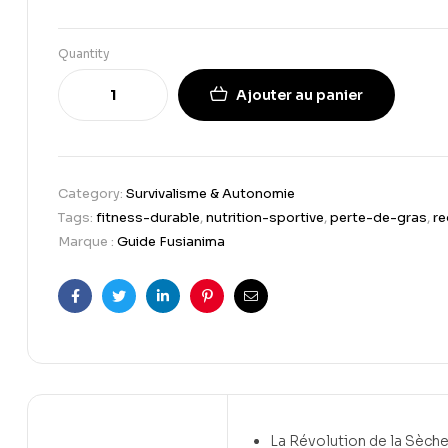
Quantity
Ajouter au panier
Category:
Survivalisme & Autonomie
Tags:
fitness-durable
,
nutrition-sportive
,
perte-de-gras
,
re
Marque :
Guide Fusianima
Facebook
Twitter
Linkedin
Pinterest
Email
La Révolution de la Sèche