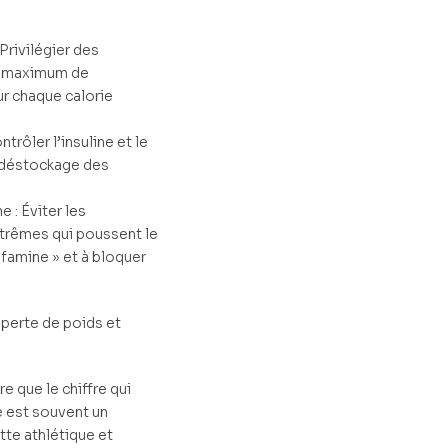
 Privilégier des
n maximum de
r chaque calorie
trôler l’insuline et le
e déstockage des
 : Éviter les
xtrêmes qui poussent le
famine » et à bloquer
e perte de poids et
e que le chiffre qui
e est souvent un
tte athlétique et