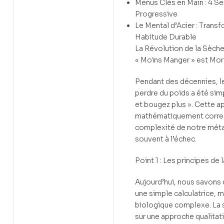
Menus Clés en Main : 4 S
Progressive
Le Mental d’Acier : Transf
Habitude Durable
La Révolution de la Sèche
« Moins Manger » est Mor
Pendant des décennies, l
perdre du poids a été sim
et bougez plus ». Cette a
mathématiquement correct
complexité de notre mét
souvent à l’échec.
Point 1 : Les principes de
Aujourd’hui, nous savons 
une simple calculatrice, m
biologique complexe. La
sur une approche qualitat