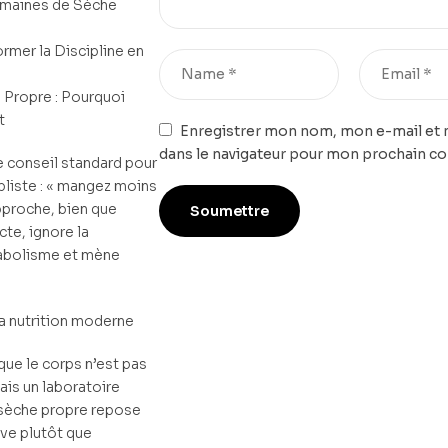
emaines de Sèche
ormer la Discipline en
 Propre : Pourquoi
t
Enregistrer mon nom, mon e-mail et 
dans le navigateur pour mon prochain c
e conseil standard pour
pliste : « mangez moins
pproche, bien que
e, ignore la
abolisme et mène
 la nutrition moderne
que le corps n’est pas
ais un laboratoire
 sèche propre repose
ive plutôt que