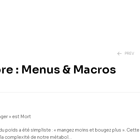
PREV
pre : Menus & Macros
3,00
3,00
€
€
ger » est Mort
du poids a été simpliste : « mangez moins et bougez plus ». Cette
 la complexité de notre métabol…