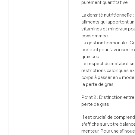
purement quantitative.
La densité nutritionnelle :
aliments qui apportent u
vitamines et minéraux pou
consommée.
La gestion hormonale : Con
cortisol pour favoriser l
graisses.
Le respect du métabolisme
restrictions caloriques e
corps à passer en « mode 
la perte de gras.
Point 2 : Distinction entr
perte de gras
Il est crucial de comprendr
s’affiche sur votre balanc
menteur. Pour une silhoue