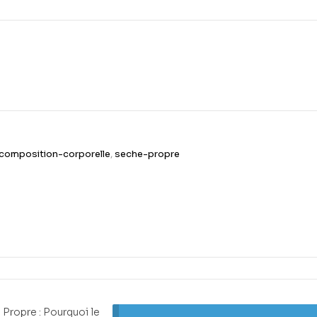
composition-corporelle
,
seche-propre
 Propre : Pourquoi le