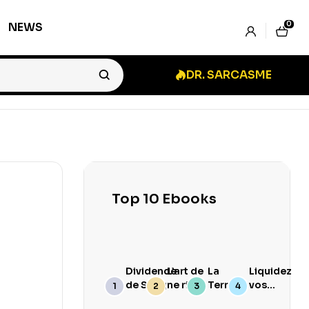
0
NEWS
DR. SARCASME
Top 10 Ebooks
Dividende
L’art de
La
Liquidez
de Sang
ne rien
Terre
vos
branler
Goûte
Stocks