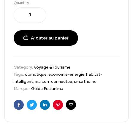
Quantity
Ajouter au panier
Category:
Voyage & Tourisme
Tags:
domotique
,
economie-energie
,
habitat-
intelligent
,
maison-connectee
,
smarthome
Marque :
Guide Fusianima
Facebook
Twitter
Linkedin
Pinterest
Email