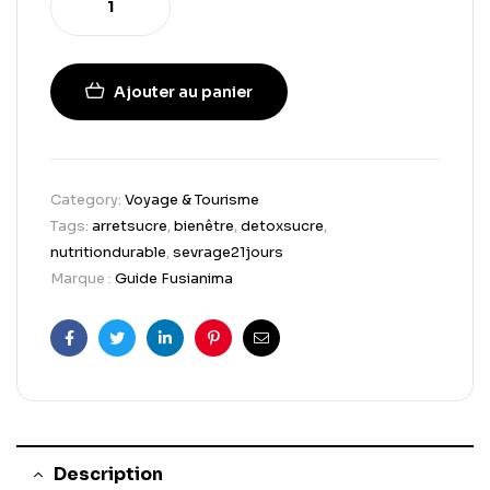
Ajouter au panier
Category:
Voyage & Tourisme
Tags:
arretsucre
,
bienêtre
,
detoxsucre
,
nutritiondurable
,
sevrage21jours
Marque :
Guide Fusianima
Facebook
Twitter
Linkedin
Pinterest
Email
Description