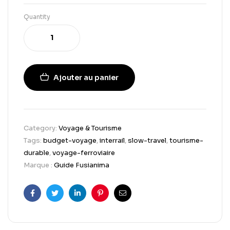
Quantity
Ajouter au panier
Category:
Voyage & Tourisme
Tags:
budget-voyage
,
interrail
,
slow-travel
,
tourisme-
durable
,
voyage-ferroviaire
Marque :
Guide Fusianima
Facebook
Twitter
Linkedin
Pinterest
Email