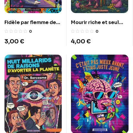
Fidèle par flemme de
Mourir riche et seul
recommencer
comme une merde
0
0
3,00
€
4,00
€