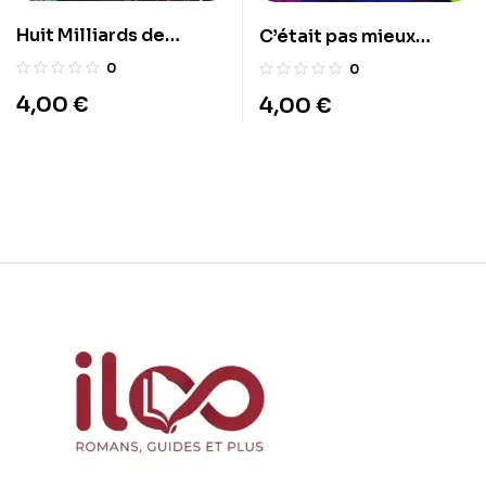
Huit Milliards de
C’était pas mieux
Raisons d’Avorter la
avant, t’étais juste
0
0
Planète
jeune
4,00
€
4,00
€