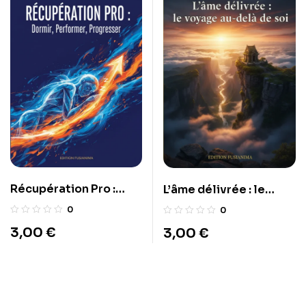
Récupération Pro :
L’âme délivrée : le
Dormir, Performer,
voyage au-delà de soi
0
0
Progresser
3,00
€
3,00
€