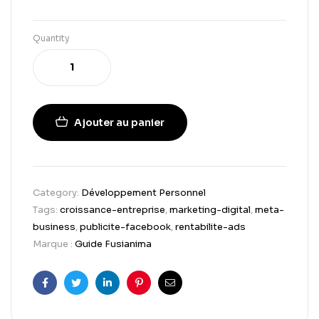
Quantity
Ajouter au panier
Category:
Développement Personnel
Tags:
croissance-entreprise
,
marketing-digital
,
meta-
business
,
publicite-facebook
,
rentabilite-ads
Marque :
Guide Fusianima
Facebook
Twitter
Linkedin
Pinterest
Email