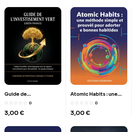
Guide de
Atomic Habits : une
l’Investissement Vert
méthode simple et
0
0
(Green Finance)
prouvée pour adopter
3,00
€
3,00
€
de bonnes habitudes