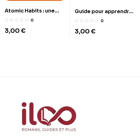
Atomic Habits : une
Guide pour apprendre
méthode simple et
le futur simple
0
0
prouvée pour adopter
3,00
€
3,00
€
de bonnes habitudes