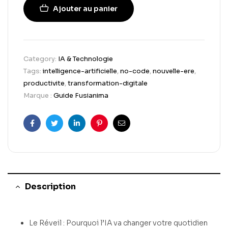
Ajouter au panier
Category:
IA & Technologie
Tags:
intelligence-artificielle
,
no-code
,
nouvelle-ere
,
productivite
,
transformation-digitale
Marque :
Guide Fusianima
Facebook
Twitter
Linkedin
Pinterest
Email
Description
Le Réveil : Pourquoi l’IA va changer votre quotidien