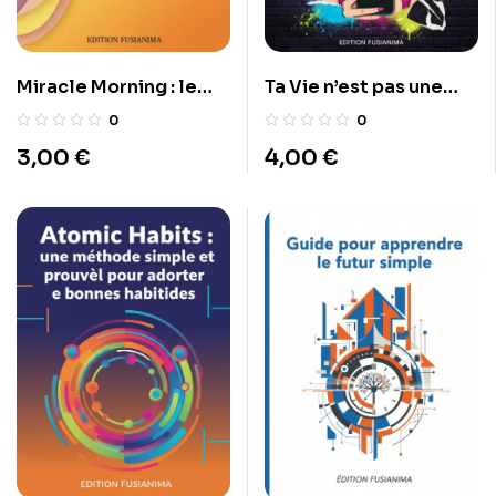
Miracle Morning : le
Ta Vie n’est pas une
secret des matins qui
Tragédie Grecque
0
0
transforment la vie
3,00
€
4,00
€