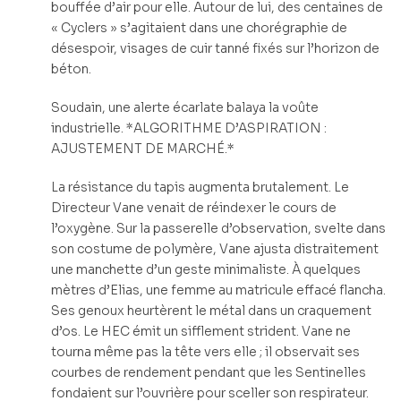
bouffée d’air pour elle. Autour de lui, des centaines de
« Cyclers » s’agitaient dans une chorégraphie de
désespoir, visages de cuir tanné fixés sur l’horizon de
béton.
Soudain, une alerte écarlate balaya la voûte
industrielle. *ALGORITHME D’ASPIRATION :
AJUSTEMENT DE MARCHÉ.*
La résistance du tapis augmenta brutalement. Le
Directeur Vane venait de réindexer le cours de
l’oxygène. Sur la passerelle d’observation, svelte dans
son costume de polymère, Vane ajusta distraitement
une manchette d’un geste minimaliste. À quelques
mètres d’Elias, une femme au matricule effacé flancha.
Ses genoux heurtèrent le métal dans un craquement
d’os. Le HEC émit un sifflement strident. Vane ne
tourna même pas la tête vers elle ; il observait ses
courbes de rendement pendant que les Sentinelles
fondaient sur l’ouvrière pour sceller son respirateur.