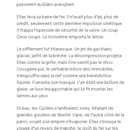
passaient au blanc aveuglant.
Elias leva sa barre de fer. Il n’avait plus d’air, plus de
crédit, seulement cette dernière impulsion cinétique.
Il frappa l’opercule de sécurité de la valve. Un coup.
Deux coups. Le troisième emporta le laiton.
Le sifflement fut titanesque. Un jet de gaz blanc,
glacial, jaillit de la brèche. La décompression projeta
Elias contre la grille, mais il ne sentit pas le choc.
L’oxygène pur, le véritable trésor des Immobiles,
s’engouffra dans la nef comme une bénédiction
liquide. Il arracha son masque. L’air était une brûlure de
glace, un luxe insupportable qui lui fit monter les
larmes aux yeux.
En bas, les Cyclers s’arrêtaient, ivres, inhalant de
grandes goulées de liberté. Vane, de l’autre côté de la
paroi, voyait son empire s’évaporer. Elias s’essuya le
visage d’un revers de manche, le goût du fer sur les