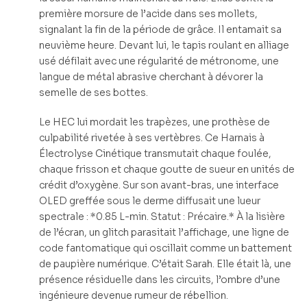
première morsure de l’acide dans ses mollets,
signalant la fin de la période de grâce. Il entamait sa
neuvième heure. Devant lui, le tapis roulant en alliage
usé défilait avec une régularité de métronome, une
langue de métal abrasive cherchant à dévorer la
semelle de ses bottes.
Le HEC lui mordait les trapèzes, une prothèse de
culpabilité rivetée à ses vertèbres. Ce Harnais à
Électrolyse Cinétique transmutait chaque foulée,
chaque frisson et chaque goutte de sueur en unités de
crédit d’oxygène. Sur son avant-bras, une interface
OLED greffée sous le derme diffusait une lueur
spectrale : *0.85 L-min. Statut : Précaire.* À la lisière
de l’écran, un glitch parasitait l’affichage, une ligne de
code fantomatique qui oscillait comme un battement
de paupière numérique. C’était Sarah. Elle était là, une
présence résiduelle dans les circuits, l’ombre d’une
ingénieure devenue rumeur de rébellion.